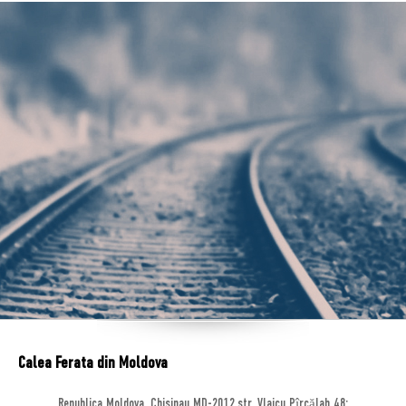
Calea Ferata din Moldova
Republica Moldova, Chisinau MD-2012,str. Vlaicu Pîrcălab 48;