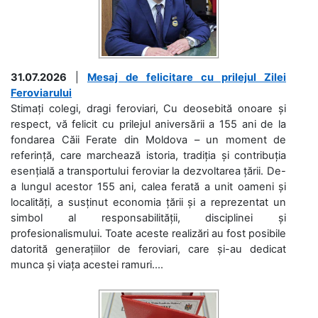
31.07.2026
|
Mesaj de felicitare cu prilejul Zilei
Feroviarului
Stimați colegi, dragi feroviari, Cu deosebită onoare și
respect, vă felicit cu prilejul aniversării a 155 ani de la
fondarea Căii Ferate din Moldova – un moment de
referință, care marchează istoria, tradiția și contribuția
esențială a transportului feroviar la dezvoltarea țării. De-
a lungul acestor 155 ani, calea ferată a unit oameni și
localități, a susținut economia țării și a reprezentat un
simbol al responsabilității, disciplinei și
profesionalismului. Toate aceste realizări au fost posibile
datorită generațiilor de feroviari, care și-au dedicat
munca și viața acestei ramuri....