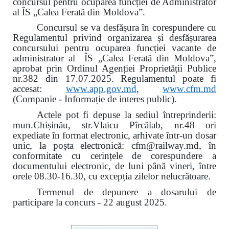
concursul pentru ocuparea funcției de Administrator
al ÎS „Calea Ferată din Moldova”.
Concursul se va desfășura în corespundere cu
Regulamentul privind organizarea și desfășurarea
concursului pentru ocuparea funcției vacante de
administrator al ÎS „Calea Ferată din Moldova”,
aprobat prin Ordinul Agenției Proprietății Publice
nr.382 din 17.07.2025. Regulamentul poate fi
accesat:
www.app.gov.md
,
www.cfm.md
(Companie - Informație de interes public).
Actele pot fi depuse la sediul întreprinderii:
mun.Chișinău, str.Vlaicu Pîrcălab, nr.48 ori
expediate în format electronic, arhivate într-un dosar
unic, la poșta electronică: cfm@railway.md, în
conformitate cu cerințele de corespundere a
documentului electronic, de luni până vineri, între
orele 08.30-16.30, cu excepția zilelor nelucrătoare.
Termenul de depunere a dosarului de
participare la concurs - 22 august 2025.