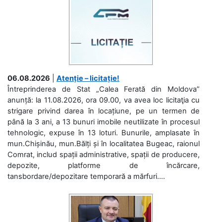
06.08.2026
|
Atenție – licitație!
Întreprinderea de Stat „Calea Ferată din Moldova”
anunță: la 11.08.2026, ora 09.00, va avea loc licitaţia cu
strigare privind darea în locațiune, pe un termen de
până la 3 ani, a 13 bunuri imobile neutilizate în procesul
tehnologic, expuse în 13 loturi. Bunurile, amplasate în
mun.Chișinău, mun.Bălți și în localitatea Bugeac, raionul
Comrat, includ spații administrative, spații de producere,
depozite, platforme de încărcare,
tansbordare/depozitare temporară a mărfuri....