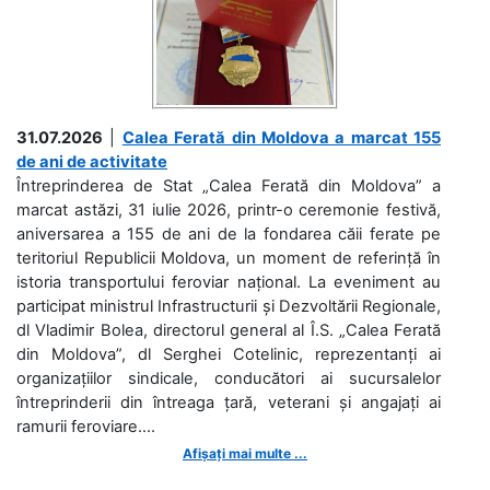
31.07.2026
|
Calea Ferată din Moldova a marcat 155
de ani de activitate
Întreprinderea de Stat „Calea Ferată din Moldova” a
marcat astăzi, 31 iulie 2026, printr-o ceremonie festivă,
aniversarea a 155 de ani de la fondarea căii ferate pe
teritoriul Republicii Moldova, un moment de referință în
istoria transportului feroviar național. La eveniment au
participat ministrul Infrastructurii și Dezvoltării Regionale,
dl Vladimir Bolea, directorul general al Î.S. „Calea Ferată
din Moldova”, dl Serghei Cotelinic, reprezentanți ai
organizațiilor sindicale, conducători ai sucursalelor
întreprinderii din întreaga țară, veterani și angajați ai
ramurii feroviare....
Afișați mai multe ...