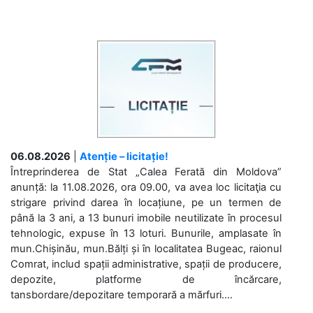
06.08.2026
|
Atenție – licitație!
Întreprinderea de Stat „Calea Ferată din Moldova”
anunță: la 11.08.2026, ora 09.00, va avea loc licitaţia cu
strigare privind darea în locațiune, pe un termen de
până la 3 ani, a 13 bunuri imobile neutilizate în procesul
tehnologic, expuse în 13 loturi. Bunurile, amplasate în
mun.Chișinău, mun.Bălți și în localitatea Bugeac, raionul
Comrat, includ spații administrative, spații de producere,
depozite, platforme de încărcare,
tansbordare/depozitare temporară a mărfuri....