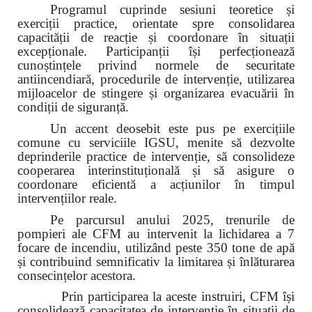
Programul cuprinde sesiuni teoretice și
exerciții practice, orientate spre consolidarea
capacității de reacție și coordonare în situații
excepționale. Participanții își perfecționează
cunoștințele privind normele de securitate
antiincendiară, procedurile de intervenție, utilizarea
mijloacelor de stingere și organizarea evacuării în
condiții de siguranță.
Un accent deosebit este pus pe exercițiile
comune cu serviciile IGSU, menite să dezvolte
deprinderile practice de intervenție, să consolideze
cooperarea interinstituțională și să asigure o
coordonare eficientă a acțiunilor în timpul
intervențiilor reale.
Pe parcursul anului 2025, trenurile de
pompieri ale CFM au intervenit la lichidarea a 7
focare de incendiu, utilizând peste 350 tone de apă
și contribuind semnificativ la limitarea și înlăturarea
consecințelor acestora.
Prin participarea la aceste instruiri, CFM își
consolidează capacitatea de intervenție în situații de