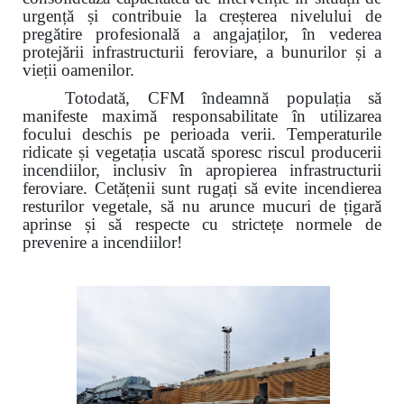
urgență și contribuie la creșterea nivelului de
pregătire profesională a angajaților, în vederea
protejării infrastructurii feroviare, a bunurilor și a
vieții oamenilor.
Totodată, CFM îndeamnă populația să
manifeste maximă responsabilitate în utilizarea
focului deschis pe perioada verii. Temperaturile
ridicate și vegetația uscată sporesc riscul producerii
incendiilor, inclusiv în apropierea infrastructurii
feroviare. Cetățenii sunt rugați să evite incendierea
resturilor vegetale, să nu arunce mucuri de țigară
aprinse și să respecte cu strictețe normele de
prevenire a incendiilor!