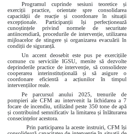
Programul cuprinde sesiuni teoretice și
exerciții practice, orientate spre consolidarea
capacității de reacție și coordonare în situații
excepționale. Participanții își perfecționează
cunoștințele privind normele de securitate
antiincendiară, procedurile de intervenție, utilizarea
mijloacelor de stingere și organizarea evacuării în
condiții de siguranță.
Un accent deosebit este pus pe exercițiile
comune cu serviciile IGSU, menite să dezvolte
deprinderile practice de intervenție, să consolideze
cooperarea interinstituțională și să asigure o
coordonare eficientă a acțiunilor în timpul
intervențiilor reale.
Pe parcursul anului 2025, trenurile de
pompieri ale CFM au intervenit la lichidarea a 7
focare de incendiu, utilizând peste 350 tone de apă
și contribuind semnificativ la limitarea și înlăturarea
consecințelor acestora.
Prin participarea la aceste instruiri, CFM își
consolidează capacitatea de intervenție în situații de