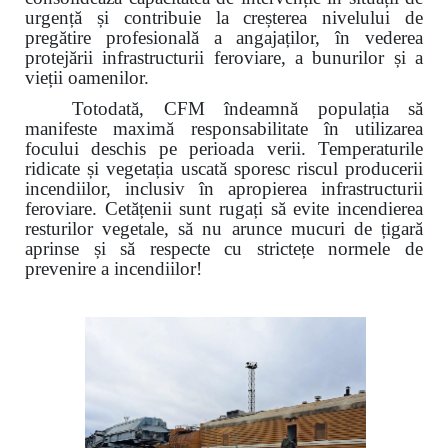
urgență și contribuie la creșterea nivelului de
pregătire profesională a angajaților, în vederea
protejării infrastructurii feroviare, a bunurilor și a
vieții oamenilor.
Totodată, CFM îndeamnă populația să
manifeste maximă responsabilitate în utilizarea
focului deschis pe perioada verii. Temperaturile
ridicate și vegetația uscată sporesc riscul producerii
incendiilor, inclusiv în apropierea infrastructurii
feroviare. Cetățenii sunt rugați să evite incendierea
resturilor vegetale, să nu arunce mucuri de țigară
aprinse și să respecte cu strictețe normele de
prevenire a incendiilor!