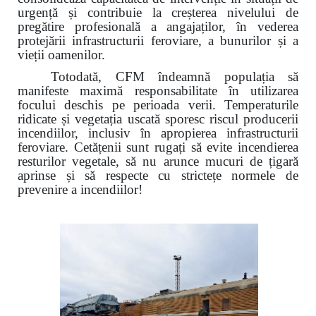
urgență și contribuie la creșterea nivelului de
pregătire profesională a angajaților, în vederea
protejării infrastructurii feroviare, a bunurilor și a
vieții oamenilor.
Totodată, CFM îndeamnă populația să
manifeste maximă responsabilitate în utilizarea
focului deschis pe perioada verii. Temperaturile
ridicate și vegetația uscată sporesc riscul producerii
incendiilor, inclusiv în apropierea infrastructurii
feroviare. Cetățenii sunt rugați să evite incendierea
resturilor vegetale, să nu arunce mucuri de țigară
aprinse și să respecte cu strictețe normele de
prevenire a incendiilor!