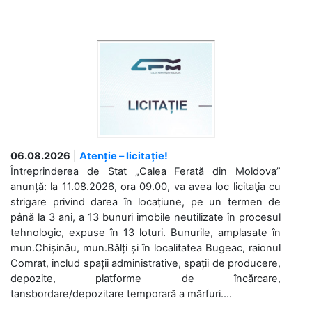
06.08.2026
|
Atenție – licitație!
Întreprinderea de Stat „Calea Ferată din Moldova”
anunță: la 11.08.2026, ora 09.00, va avea loc licitaţia cu
strigare privind darea în locațiune, pe un termen de
până la 3 ani, a 13 bunuri imobile neutilizate în procesul
tehnologic, expuse în 13 loturi. Bunurile, amplasate în
mun.Chișinău, mun.Bălți și în localitatea Bugeac, raionul
Comrat, includ spații administrative, spații de producere,
depozite, platforme de încărcare,
tansbordare/depozitare temporară a mărfuri....