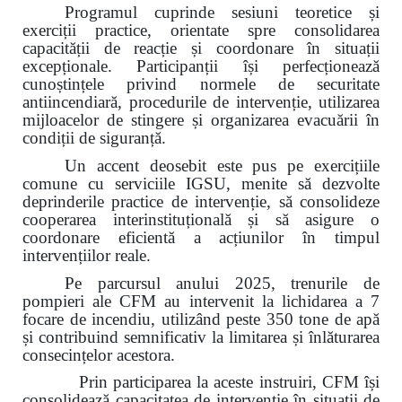
Programul cuprinde sesiuni teoretice și
exerciții practice, orientate spre consolidarea
capacității de reacție și coordonare în situații
excepționale. Participanții își perfecționează
cunoștințele privind normele de securitate
antiincendiară, procedurile de intervenție, utilizarea
mijloacelor de stingere și organizarea evacuării în
condiții de siguranță.
Un accent deosebit este pus pe exercițiile
comune cu serviciile IGSU, menite să dezvolte
deprinderile practice de intervenție, să consolideze
cooperarea interinstituțională și să asigure o
coordonare eficientă a acțiunilor în timpul
intervențiilor reale.
Pe parcursul anului 2025, trenurile de
pompieri ale CFM au intervenit la lichidarea a 7
focare de incendiu, utilizând peste 350 tone de apă
și contribuind semnificativ la limitarea și înlăturarea
consecințelor acestora.
Prin participarea la aceste instruiri, CFM își
consolidează capacitatea de intervenție în situații de