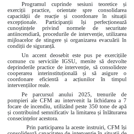
Programul cuprinde sesiuni teoretice și
exerciții practice, orientate spre consolidarea
capacității de reacție și coordonare în situații
excepționale. Participanții își perfecționează
cunoștințele privind normele de securitate
antiincendiară, procedurile de intervenție, utilizarea
mijloacelor de stingere și organizarea evacuării în
condiții de siguranță.
Un accent deosebit este pus pe exercițiile
comune cu serviciile IGSU, menite să dezvolte
deprinderile practice de intervenție, să consolideze
cooperarea interinstituțională și să asigure o
coordonare eficientă a acțiunilor în timpul
intervențiilor reale.
Pe parcursul anului 2025, trenurile de
pompieri ale CFM au intervenit la lichidarea a 7
focare de incendiu, utilizând peste 350 tone de apă
și contribuind semnificativ la limitarea și înlăturarea
consecințelor acestora.
Prin participarea la aceste instruiri, CFM își
consolidează capacitatea de intervenție în situații de