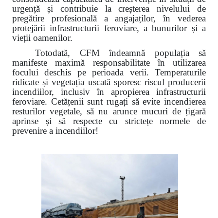
urgență și contribuie la creșterea nivelului de
pregătire profesională a angajaților, în vederea
protejării infrastructurii feroviare, a bunurilor și a
vieții oamenilor.
Totodată, CFM îndeamnă populația să
manifeste maximă responsabilitate în utilizarea
focului deschis pe perioada verii. Temperaturile
ridicate și vegetația uscată sporesc riscul producerii
incendiilor, inclusiv în apropierea infrastructurii
feroviare. Cetățenii sunt rugați să evite incendierea
resturilor vegetale, să nu arunce mucuri de țigară
aprinse și să respecte cu strictețe normele de
prevenire a incendiilor!