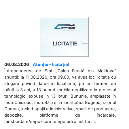
06.08.2026
|
Atenție – licitație!
Întreprinderea de Stat „Calea Ferată din Moldova”
anunță: la 11.08.2026, ora 09.00, va avea loc licitaţia cu
strigare privind darea în locațiune, pe un termen de
până la 3 ani, a 13 bunuri imobile neutilizate în procesul
tehnologic, expuse în 13 loturi. Bunurile, amplasate în
mun.Chișinău, mun.Bălți și în localitatea Bugeac, raionul
Comrat, includ spații administrative, spații de producere,
depozite, platforme de încărcare,
tansbordare/depozitare temporară a mărfuri....