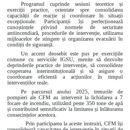
Programul cuprinde sesiuni teoretice și
exerciții practice, orientate spre consolidarea
capacității de reacție și coordonare în situații
excepționale. Participanții își perfecționează
cunoștințele privind normele de securitate
antiincendiară, procedurile de intervenție, utilizarea
mijloacelor de stingere și organizarea evacuării în
condiții de siguranță.
Un accent deosebit este pus pe exercițiile
comune cu serviciile IGSU, menite să dezvolte
deprinderile practice de intervenție, să consolideze
cooperarea interinstituțională și să asigure o
coordonare eficientă a acțiunilor în timpul
intervențiilor reale.
Pe parcursul anului 2025, trenurile de
pompieri ale CFM au intervenit la lichidarea a 7
focare de incendiu, utilizând peste 350 tone de apă
și contribuind semnificativ la limitarea și înlăturarea
consecințelor acestora.
Prin participarea la aceste instruiri, CFM își
consolidează capacitatea de intervenție în situații de