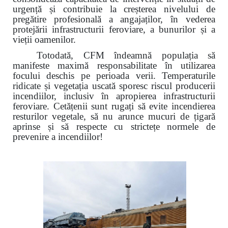
urgență și contribuie la creșterea nivelului de
pregătire profesională a angajaților, în vederea
protejării infrastructurii feroviare, a bunurilor și a
vieții oamenilor.
Totodată, CFM îndeamnă populația să
manifeste maximă responsabilitate în utilizarea
focului deschis pe perioada verii. Temperaturile
ridicate și vegetația uscată sporesc riscul producerii
incendiilor, inclusiv în apropierea infrastructurii
feroviare. Cetățenii sunt rugați să evite incendierea
resturilor vegetale, să nu arunce mucuri de țigară
aprinse și să respecte cu strictețe normele de
prevenire a incendiilor!