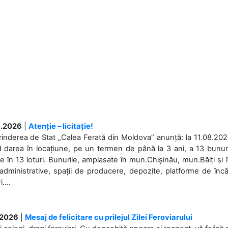
.2026
|
Atenție – licitație!
rinderea de Stat „Calea Ferată din Moldova” anunță: la 11.08.2026,
d darea în locațiune, pe un termen de până la 3 ani, a 13 bunuri
 în 13 loturi. Bunurile, amplasate în mun.Chișinău, mun.Bălți și 
 administrative, spații de producere, depozite, platforme de în
....
.2026
|
Mesaj de felicitare cu prilejul Zilei Feroviarului