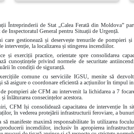
ții Întreprinderii de Stat „Calea Ferată din Moldova” part
at de Inspectoratul General pentru Situații de Urgență.
ui care gestionează și deservește trenurile de pompieri și c
intervenție, la localizarea și stingerea incendiilor.
e și exerciții practice, orientate spre consolidarea capaci
ează cunoștințele privind normele de securitate antiincendi
ării în condiții de siguranță.
ercițiile comune cu serviciile IGSU, menite să dezvolte 
i să asigure o coordonare eficientă a acțiunilor în timpul int
 de pompieri ale CFM au intervenit la lichidarea a 7 focar
 și înlăturarea consecințelor acestora.
FM își consolidează capacitatea de intervenție în situa
ilor, în vederea protejării infrastructurii feroviare, a bunuri
ă manifeste maximă responsabilitate în utilizarea focului
 producerii incendiilor, inclusiv în apropierea infrastructur
ce mucuri de țigară aprinse și să respecte cu strictețe normel