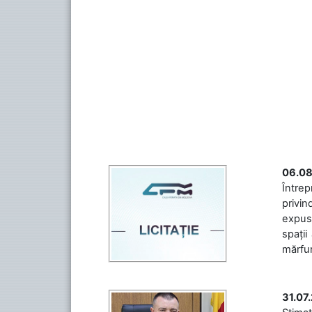
06.08
Întrep
privin
expuse
spații
mărfuri
31.07