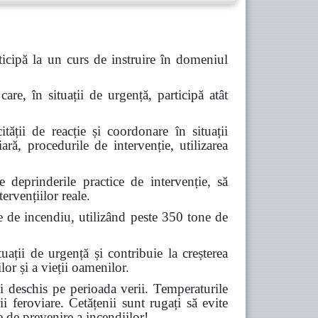
icipă la un curs de instruire în domeniul
are, în situații de urgență, participă atât
tății de reacție și coordonare în situații
ară, procedurile de intervenție, utilizarea
deprinderile practice de intervenție, să
ervențiilor reale.
e de incendiu, utilizând peste 350 tone de
ții de urgență și contribuie la creșterea
lor și a vieții oamenilor.
 deschis pe perioada verii. Temperaturile
ii feroviare. Cetățenii sunt rugați să evite
e de prevenire a incendiilor!