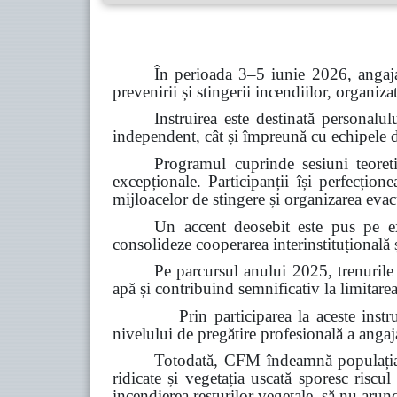
În perioada 3–5 iunie 2026, angaja
prevenirii și stingerii incendiilor, organiz
Instruirea este destinată personalul
independent, cât și împreună cu echipele de 
Programul cuprinde sesiuni teoretic
excepționale. Participanții își perfecțion
mijloacelor de stingere și organizarea evacu
Un accent deosebit este pus pe ex
consolideze cooperarea interinstituțională ș
Pe parcursul anului 2025, trenurile
apă și contribuind semnificativ la limitarea
Prin participarea la aceste instruiri, C
nivelului de pregătire profesională a angajaț
Totodată, CFM îndeamnă populația s
ridicate și vegetația uscată sporesc riscul
incendierea resturilor vegetale, să nu arun