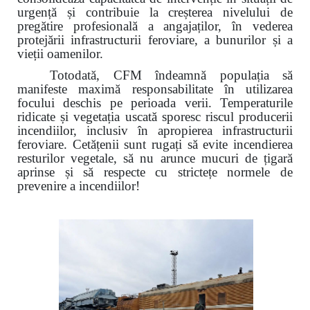
urgență și contribuie la creșterea nivelului de
pregătire profesională a angajaților, în vederea
protejării infrastructurii feroviare, a bunurilor și a
vieții oamenilor.
Totodată, CFM îndeamnă populația să
manifeste maximă responsabilitate în utilizarea
focului deschis pe perioada verii. Temperaturile
ridicate și vegetația uscată sporesc riscul producerii
incendiilor, inclusiv în apropierea infrastructurii
feroviare. Cetățenii sunt rugați să evite incendierea
resturilor vegetale, să nu arunce mucuri de țigară
aprinse și să respecte cu strictețe normele de
prevenire a incendiilor!