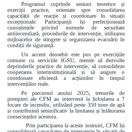
Programul cuprinde sesiuni teoretice și
exerciții practice, orientate spre consolidarea
capacității de reacție și coordonare în situații
excepționale. Participanții își perfecționează
cunoștințele privind normele de securitate
antiincendiară, procedurile de intervenție, utilizarea
mijloacelor de stingere și organizarea evacuării în
condiții de siguranță.
Un accent deosebit este pus pe exercițiile
comune cu serviciile IGSU, menite să dezvolte
deprinderile practice de intervenție, să consolideze
cooperarea interinstituțională și să asigure o
coordonare eficientă a acțiunilor în timpul
intervențiilor reale.
Pe parcursul anului 2025, trenurile de
pompieri ale CFM au intervenit la lichidarea a 7
focare de incendiu, utilizând peste 350 tone de apă
și contribuind semnificativ la limitarea și înlăturarea
consecințelor acestora.
Prin participarea la aceste instruiri, CFM își
consolidează capacitatea de intervenție în situații de