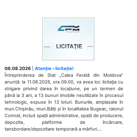
06.08.2026
|
Atenție – licitație!
Întreprinderea de Stat „Calea Ferată din Moldova”
anunță: la 11.08.2026, ora 09.00, va avea loc licitaţia cu
strigare privind darea în locațiune, pe un termen de
până la 3 ani, a 13 bunuri imobile neutilizate în procesul
tehnologic, expuse în 13 loturi. Bunurile, amplasate în
mun.Chișinău, mun.Bălți și în localitatea Bugeac, raionul
Comrat, includ spații administrative, spații de producere,
depozite, platforme de încărcare,
tansbordare/depozitare temporară a mărfuri....