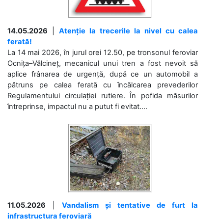
14.05.2026
|
Atenție la trecerile la nivel cu calea
ferată!
La 14 mai 2026, în jurul orei 12.50, pe tronsonul feroviar
Ocnița–Vălcineț, mecanicul unui tren a fost nevoit să
aplice frânarea de urgență, după ce un automobil a
pătruns pe calea ferată cu încălcarea prevederilor
Regulamentului circulației rutiere. În pofida măsurilor
întreprinse, impactul nu a putut fi evitat....
11.05.2026
|
Vandalism și tentative de furt la
infrastructura feroviară