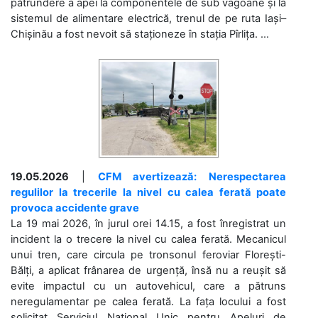
pătrundere a apei la componentele de sub vagoane și la
sistemul de alimentare electrică, trenul de pe ruta Iași–
Chișinău a fost nevoit să staționeze în stația Pîrlița. ...
19.05.2026
|
CFM avertizează: Nerespectarea
regulilor la trecerile la nivel cu calea ferată poate
provoca accidente grave
La 19 mai 2026, în jurul orei 14.15, a fost înregistrat un
incident la o trecere la nivel cu calea ferată. Mecanicul
unui tren, care circula pe tronsonul feroviar Florești-
Bălți, a aplicat frânarea de urgență, însă nu a reușit să
evite impactul cu un autovehicul, care a pătruns
neregulamentar pe calea ferată. La fața locului a fost
solicitat Serviciul Național Unic pentru Apeluri de