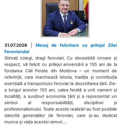
31.07.2026
|
Mesaj de felicitare cu prilejul Zilei
Feroviarului
Stimați colegi, dragi feroviari, Cu deosebită onoare și
respect, vă felicit cu prilejul aniversării a 155 ani de la
fondarea Căii Ferate din Moldova – un moment de
referință, care marchează istoria, tradiția și contribuția
esențială a transportului feroviar la dezvoltarea țării. De-
a lungul acestor 155 ani, calea ferată a unit oameni și
localități, a susținut economia țării și a reprezentat un
simbol al responsabilității, disciplinei și
profesionalismului. Toate aceste realizări au fost posibile
datorită generațiilor de feroviari, care și-au dedicat
munca și viața acestei ramuri....