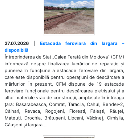
27.07.2026
|
Estacada feroviară din Iargara –
disponibilă
Întreprinderea de Stat „Calea Ferată din Moldova” (CFM)
informează despre finalizarea lucrărilor de reparație și
punerea în funcțiune a estacadei feroviare din Iargara,
care este disponibilă pentru operațiuni de descărcare a
mărfurilor. În prezent, CFM dispune de 19 estacade
feroviare funcționale pentru descărcarea pietrișului și a
altor materiale vrac de construcții, amplasate în întreaga
țară: Basarabeasca, Comrat, Taraclia, Cahul, Bender-2,
Căinari, Revaca, Rogojeni, Florești, Fălești, Răuțel,
Mateuți, Drochia, Brătușeni, Lipcani, Vălcineț, Cimișlia,
Căușeni și Iargara....