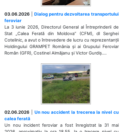
03.06.2026
|
Dialog pentru dezvoltarea transportului
feroviar
La 3 iunie 2026, Directorul General al Întreprinderii de
Stat „Calea Ferată din Moldova” (CFM), dl Serghei
Cotelinic, a avut o întrevedere de lucru cu reprezentanții
Holdingului GRAMPET România și ai Grupului Feroviar
Român (GFR), Costinel Almăjanu și Victor Gurdiș....
02.06.2026
|
Un nou accident la trecerea la nivel cu
calea ferată
Un nou incident feroviar a fost înregistrat la 31 mai
2026, aproximativ la ora 18.55, la o trecere nivel cu