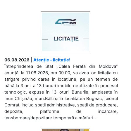
06.08.2026
|
Atenție – licitație!
Întreprinderea de Stat „Calea Ferată din Moldova”
anunță: la 11.08.2026, ora 09.00, va avea loc licitaţia cu
strigare privind darea în locațiune, pe un termen de
până la 3 ani, a 13 bunuri imobile neutilizate în procesul
tehnologic, expuse în 13 loturi. Bunurile, amplasate în
mun.Chișinău, mun.Bălți și în localitatea Bugeac, raionul
Comrat, includ spații administrative, spații de producere,
depozite, platforme de încărcare,
tansbordare/depozitare temporară a mărfuri....