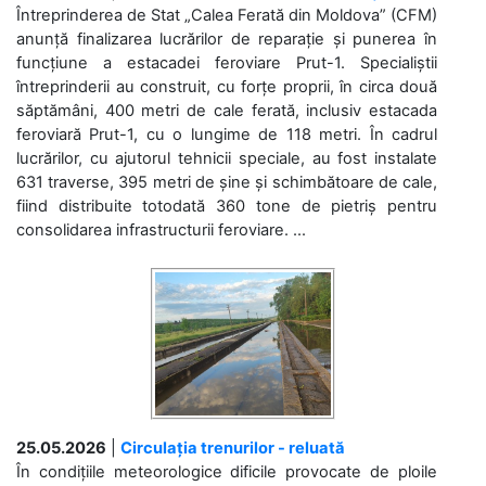
Întreprinderea de Stat „Calea Ferată din Moldova” (CFM)
anunță finalizarea lucrărilor de reparație și punerea în
funcțiune a estacadei feroviare Prut-1. Specialiștii
întreprinderii au construit, cu forțe proprii, în circa două
săptămâni, 400 metri de cale ferată, inclusiv estacada
feroviară Prut-1, cu o lungime de 118 metri. În cadrul
lucrărilor, cu ajutorul tehnicii speciale, au fost instalate
631 traverse, 395 metri de șine și schimbătoare de cale,
fiind distribuite totodată 360 tone de pietriș pentru
consolidarea infrastructurii feroviare. ...
25.05.2026
|
Circulația trenurilor - reluată
În condițiile meteorologice dificile provocate de ploile