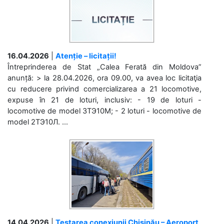
16.04.2026
|
Atenție – licitații!
Întreprinderea de Stat „Calea Ferată din Moldova”
anunță: > la 28.04.2026, ora 09.00, va avea loc licitaţia
cu reducere privind comercializarea a 21 locomotive,
expuse în 21 de loturi, inclusiv: - 19 de loturi -
locomotive de model 3ТЭ10М; - 2 loturi - locomotive de
model 2ТЭ10Л. ...
14.04.2026
|
Testarea conexiunii Chișinău – Aeroport