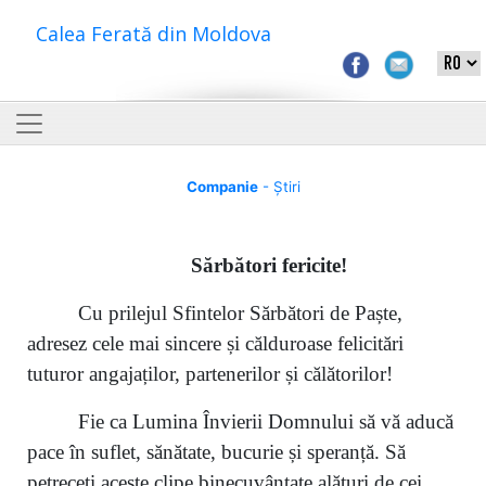
Calea Ferată din Moldova
Companie
- Știri
S
ărbători fericite
!
Cu prilejul Sfintelor Sărbători de Paște,
adresez cele mai sincere și călduroase felicitări
tuturor angajaților, partenerilor și călătorilor!
Fie ca Lumina Învierii Domnului să vă aducă
pace în suflet, sănătate, bucurie și speranță. Să
petreceți aceste clipe binecuvântate alături de cei