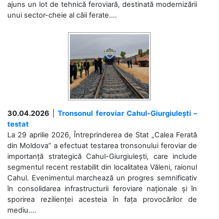
ajuns un lot de tehnică feroviară, destinată modernizării
unui sector-cheie al căii ferate....
30.04.2026
|
Tronsonul feroviar Cahul-Giurgiulești –
testat
La 29 aprilie 2026, Întreprinderea de Stat „Calea Ferată
din Moldova” a efectuat testarea tronsonului feroviar de
importanță strategică Cahul-Giurgiulești, care include
segmentul recent restabilit din localitatea Văleni, raionul
Cahul. Evenimentul marchează un progres semnificativ
în consolidarea infrastructurii feroviare naționale și în
sporirea rezilienței acesteia în fața provocărilor de
mediu....