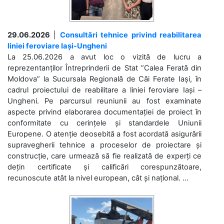
29.06.2026
|
Consultări tehnice privind reabilitarea
liniei feroviare Iași-Ungheni
La 25.06.2026 a avut loc o vizită de lucru a
reprezentanților Întreprinderii de Stat ”Calea Ferată din
Moldova” la Sucursala Regională de Căi Ferate Iași, în
cadrul proiectului de reabilitare a liniei feroviare Iași –
Ungheni. Pe parcursul reuniunii au fost examinate
aspecte privind elaborarea documentației de proiect în
conformitate cu cerințele și standardele Uniunii
Europene. O atenție deosebită a fost acordată asigurării
supravegherii tehnice a proceselor de proiectare și
construcție, care urmează să fie realizată de experți ce
dețin certificate și calificări corespunzătoare,
recunoscute atât la nivel european, cât și național. ...