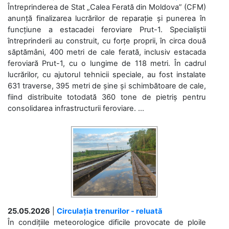
Întreprinderea de Stat „Calea Ferată din Moldova” (CFM)
anunță finalizarea lucrărilor de reparație și punerea în
funcțiune a estacadei feroviare Prut-1. Specialiștii
întreprinderii au construit, cu forțe proprii, în circa două
săptămâni, 400 metri de cale ferată, inclusiv estacada
feroviară Prut-1, cu o lungime de 118 metri. În cadrul
lucrărilor, cu ajutorul tehnicii speciale, au fost instalate
631 traverse, 395 metri de șine și schimbătoare de cale,
fiind distribuite totodată 360 tone de pietriș pentru
consolidarea infrastructurii feroviare. ...
25.05.2026
|
Circulația trenurilor - reluată
În condițiile meteorologice dificile provocate de ploile