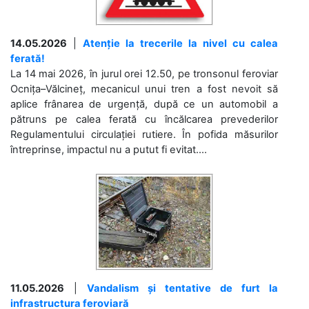
14.05.2026
|
Atenție la trecerile la nivel cu calea
ferată!
La 14 mai 2026, în jurul orei 12.50, pe tronsonul feroviar
Ocnița–Vălcineț, mecanicul unui tren a fost nevoit să
aplice frânarea de urgență, după ce un automobil a
pătruns pe calea ferată cu încălcarea prevederilor
Regulamentului circulației rutiere. În pofida măsurilor
întreprinse, impactul nu a putut fi evitat....
11.05.2026
|
Vandalism și tentative de furt la
infrastructura feroviară