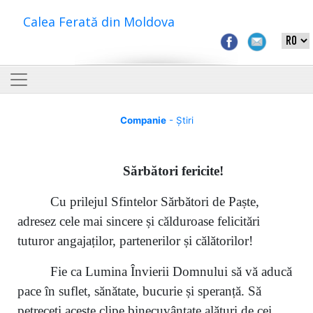
Calea Ferată din Moldova
Companie
- Știri
S
ărbători fericite
!
Cu prilejul Sfintelor Sărbători de Paște,
adresez cele mai sincere și călduroase felicitări
tuturor angajaților, partenerilor și călătorilor!
Fie ca Lumina Învierii Domnului să vă aducă
pace în suflet, sănătate, bucurie și speranță. Să
petreceți aceste clipe binecuvântate alături de cei