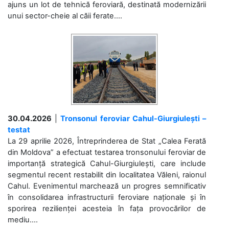
ajuns un lot de tehnică feroviară, destinată modernizării
unui sector-cheie al căii ferate....
30.04.2026
|
Tronsonul feroviar Cahul-Giurgiulești –
testat
La 29 aprilie 2026, Întreprinderea de Stat „Calea Ferată
din Moldova” a efectuat testarea tronsonului feroviar de
importanță strategică Cahul-Giurgiulești, care include
segmentul recent restabilit din localitatea Văleni, raionul
Cahul. Evenimentul marchează un progres semnificativ
în consolidarea infrastructurii feroviare naționale și în
sporirea rezilienței acesteia în fața provocărilor de
mediu....