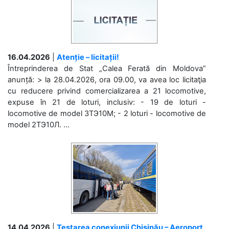
16.04.2026
|
Atenție – licitații!
Întreprinderea de Stat „Calea Ferată din Moldova”
anunță: > la 28.04.2026, ora 09.00, va avea loc licitaţia
cu reducere privind comercializarea a 21 locomotive,
expuse în 21 de loturi, inclusiv: - 19 de loturi -
locomotive de model 3ТЭ10М; - 2 loturi - locomotive de
model 2ТЭ10Л. ...
14.04.2026
|
Testarea conexiunii Chișinău – Aeroport