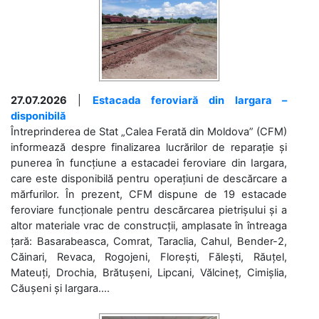
27.07.2026
|
Estacada feroviară din Iargara –
disponibilă
Întreprinderea de Stat „Calea Ferată din Moldova” (CFM)
informează despre finalizarea lucrărilor de reparație și
punerea în funcțiune a estacadei feroviare din Iargara,
care este disponibilă pentru operațiuni de descărcare a
mărfurilor. În prezent, CFM dispune de 19 estacade
feroviare funcționale pentru descărcarea pietrișului și a
altor materiale vrac de construcții, amplasate în întreaga
țară: Basarabeasca, Comrat, Taraclia, Cahul, Bender-2,
Căinari, Revaca, Rogojeni, Florești, Fălești, Răuțel,
Mateuți, Drochia, Brătușeni, Lipcani, Vălcineț, Cimișlia,
Căușeni și Iargara....