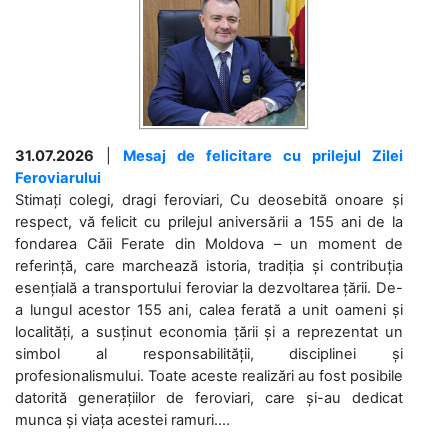
31.07.2026
|
Mesaj de felicitare cu prilejul Zilei
Feroviarului
Stimați colegi, dragi feroviari, Cu deosebită onoare și
respect, vă felicit cu prilejul aniversării a 155 ani de la
fondarea Căii Ferate din Moldova – un moment de
referință, care marchează istoria, tradiția și contribuția
esențială a transportului feroviar la dezvoltarea țării. De-
a lungul acestor 155 ani, calea ferată a unit oameni și
localități, a susținut economia țării și a reprezentat un
simbol al responsabilității, disciplinei și
profesionalismului. Toate aceste realizări au fost posibile
datorită generațiilor de feroviari, care și-au dedicat
munca și viața acestei ramuri....