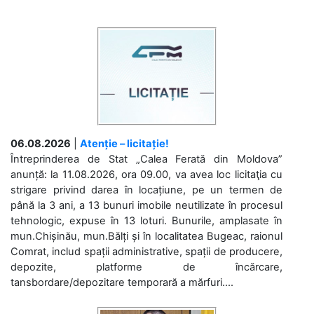
06.08.2026
|
Atenție – licitație!
Întreprinderea de Stat „Calea Ferată din Moldova”
anunță: la 11.08.2026, ora 09.00, va avea loc licitaţia cu
strigare privind darea în locațiune, pe un termen de
până la 3 ani, a 13 bunuri imobile neutilizate în procesul
tehnologic, expuse în 13 loturi. Bunurile, amplasate în
mun.Chișinău, mun.Bălți și în localitatea Bugeac, raionul
Comrat, includ spații administrative, spații de producere,
depozite, platforme de încărcare,
tansbordare/depozitare temporară a mărfuri....