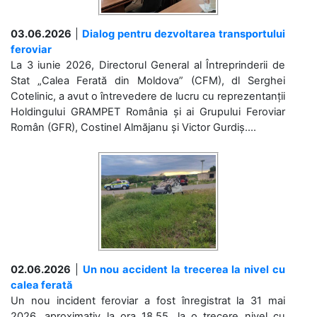
03.06.2026
|
Dialog pentru dezvoltarea transportului
feroviar
La 3 iunie 2026, Directorul General al Întreprinderii de
Stat „Calea Ferată din Moldova” (CFM), dl Serghei
Cotelinic, a avut o întrevedere de lucru cu reprezentanții
Holdingului GRAMPET România și ai Grupului Feroviar
Român (GFR), Costinel Almăjanu și Victor Gurdiș....
02.06.2026
|
Un nou accident la trecerea la nivel cu
calea ferată
Un nou incident feroviar a fost înregistrat la 31 mai
2026, aproximativ la ora 18.55, la o trecere nivel cu