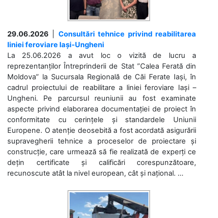
29.06.2026
|
Consultări tehnice privind reabilitarea
liniei feroviare Iași-Ungheni
La 25.06.2026 a avut loc o vizită de lucru a
reprezentanților Întreprinderii de Stat ”Calea Ferată din
Moldova” la Sucursala Regională de Căi Ferate Iași, în
cadrul proiectului de reabilitare a liniei feroviare Iași –
Ungheni. Pe parcursul reuniunii au fost examinate
aspecte privind elaborarea documentației de proiect în
conformitate cu cerințele și standardele Uniunii
Europene. O atenție deosebită a fost acordată asigurării
supravegherii tehnice a proceselor de proiectare și
construcție, care urmează să fie realizată de experți ce
dețin certificate și calificări corespunzătoare,
recunoscute atât la nivel european, cât și național. ...