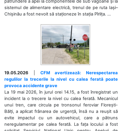
pătrundere a apei la componentele de sub vagoane și la
sistemul de alimentare electrică, trenul de pe ruta Iași–
Chișinău a fost nevoit să staționeze în stația Pîrlița. ...
19.05.2026
|
CFM avertizează: Nerespectarea
regulilor la trecerile la nivel cu calea ferată poate
provoca accidente grave
La 19 mai 2026, în jurul orei 14.15, a fost înregistrat un
incident la o trecere la nivel cu calea ferată. Mecanicul
unui tren, care circula pe tronsonul feroviar Florești-
Bălți, a aplicat frânarea de urgență, însă nu a reușit să
evite impactul cu un autovehicul, care a pătruns
neregulamentar pe calea ferată. La fața locului a fost
solicitat Serviciul Național Unic pentru Apeluri de