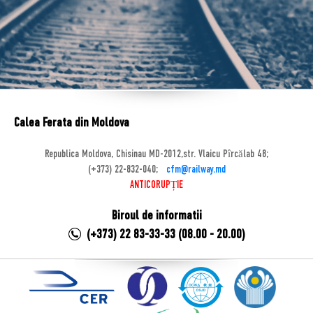
Calea Ferata din Moldova
Republica Moldova, Chisinau MD-2012,str. Vlaicu Pîrcălab 48;
(+373) 22-832-040;
cfm@railway.md
ANTICORUPȚIE
Biroul de informatii
(+373) 22 83-33-33 (08.00 - 20.00)