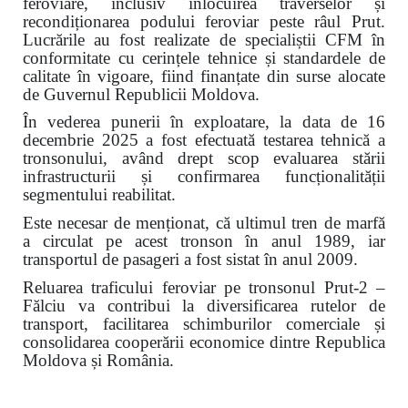
feroviare, inclusiv înlocuirea traverselor și
recondiționarea podului feroviar peste râul Prut.
Lucrările au fost realizate de specialiștii CFM în
conformitate cu cerințele tehnice și standardele de
calitate în vigoare, fiind finanțate din surse alocate
de Guvernul Republicii Moldova.
În vederea punerii în exploatare, la data de 16
decembrie 2025 a fost efectuată testarea tehnică a
tronsonului, având drept scop evaluarea stării
infrastructurii și confirmarea funcționalității
segmentului reabilitat.
Este necesar de menționat, că ultimul tren de marfă
a circulat pe acest tronson în anul 1989, iar
transportul de pasageri a fost sistat în anul 2009.
Reluarea traficului feroviar pe tronsonul Prut-2 –
Fălciu va contribui la diversificarea rutelor de
transport, facilitarea schimburilor comerciale și
consolidarea cooperării economice dintre Republica
Moldova și România.