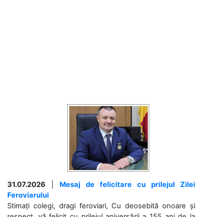
31.07.2026
|
Mesaj de felicitare cu prilejul Zilei
Feroviarului
Stimați colegi, dragi feroviari, Cu deosebită onoare și
respect, vă felicit cu prilejul aniversării a 155 ani de la