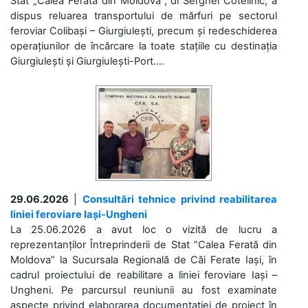
Stat „Calea Ferată din Moldova”, dl Serghei Cotelinic, a
dispus reluarea transportului de mărfuri pe sectorul
feroviar Colibași – Giurgiulești, precum și redeschiderea
operațiunilor de încărcare la toate stațiile cu destinația
Giurgiulești și Giurgiulești-Port....
29.06.2026
|
Consultări tehnice privind reabilitarea
liniei feroviare Iași-Ungheni
La 25.06.2026 a avut loc o vizită de lucru a
reprezentanților Întreprinderii de Stat ”Calea Ferată din
Moldova” la Sucursala Regională de Căi Ferate Iași, în
cadrul proiectului de reabilitare a liniei feroviare Iași –
Ungheni. Pe parcursul reuniunii au fost examinate
aspecte privind elaborarea documentației de proiect în