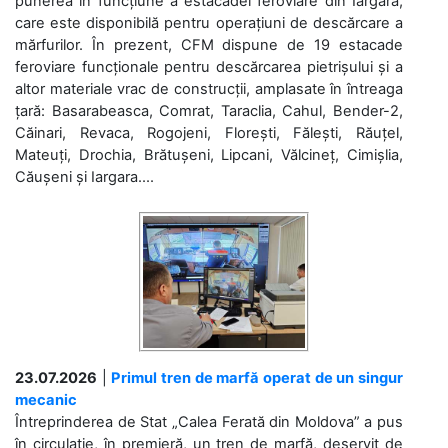
punerea în funcțiune a estacadei feroviare din Iargara,
care este disponibilă pentru operațiuni de descărcare a
mărfurilor. În prezent, CFM dispune de 19 estacade
feroviare funcționale pentru descărcarea pietrișului și a
altor materiale vrac de construcții, amplasate în întreaga
țară: Basarabeasca, Comrat, Taraclia, Cahul, Bender-2,
Căinari, Revaca, Rogojeni, Florești, Fălești, Răuțel,
Mateuți, Drochia, Brătușeni, Lipcani, Vălcineț, Cimișlia,
Căușeni și Iargara....
23.07.2026
|
Primul tren de marfă operat de un singur
mecanic
Întreprinderea de Stat „Calea Ferată din Moldova” a pus
în circulație, în premieră, un tren de marfă, deservit de