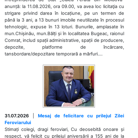
anunță: la 11.08.2026, ora 09.00, va avea loc licitaţia cu
strigare privind darea în locațiune, pe un termen de
până la 3 ani, a 13 bunuri imobile neutilizate în procesul
tehnologic, expuse în 13 loturi. Bunurile, amplasate în
mun.Chișinău, mun.Bălți și în localitatea Bugeac, raionul
Comrat, includ spații administrative, spații de producere,
depozite, platforme de încărcare,
tansbordare/depozitare temporară a mărfuri....
31.07.2026
|
Mesaj de felicitare cu prilejul Zilei
Feroviarului
Stimați colegi, dragi feroviari, Cu deosebită onoare și
respect, vă felicit cu prilejul aniversării a 155 ani de la