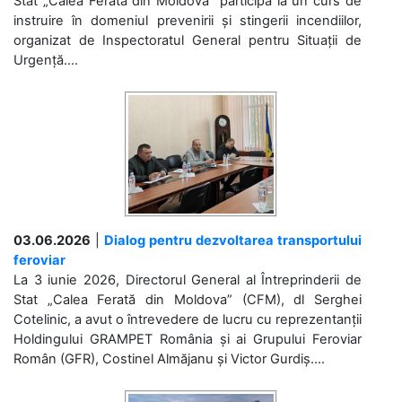
Stat „Calea Ferată din Moldova” participă la un curs de
instruire în domeniul prevenirii și stingerii incendiilor,
organizat de Inspectoratul General pentru Situații de
Urgență....
03.06.2026
|
Dialog pentru dezvoltarea transportului
feroviar
La 3 iunie 2026, Directorul General al Întreprinderii de
Stat „Calea Ferată din Moldova” (CFM), dl Serghei
Cotelinic, a avut o întrevedere de lucru cu reprezentanții
Holdingului GRAMPET România și ai Grupului Feroviar
Român (GFR), Costinel Almăjanu și Victor Gurdiș....