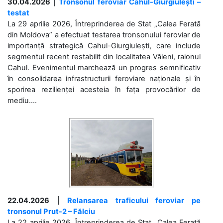
30.04.2026
|
Tronsonul feroviar Cahul-Giurgiulești –
testat
La 29 aprilie 2026, Întreprinderea de Stat „Calea Ferată
din Moldova” a efectuat testarea tronsonului feroviar de
importanță strategică Cahul-Giurgiulești, care include
segmentul recent restabilit din localitatea Văleni, raionul
Cahul. Evenimentul marchează un progres semnificativ
în consolidarea infrastructurii feroviare naționale și în
sporirea rezilienței acesteia în fața provocărilor de
mediu....
22.04.2026
|
Relansarea traficului feroviar pe
tronsonul Prut-2 – Fălciu
La 22 aprilie 2026, Întreprinderea de Stat „Calea Ferată