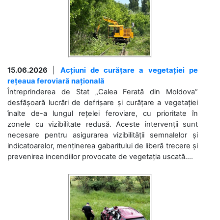
15.06.2026
|
Acțiuni de curățare a vegetației pe
rețeaua feroviară națională
Întreprinderea de Stat „Calea Ferată din Moldova”
desfășoară lucrări de defrișare și curățare a vegetației
înalte de-a lungul rețelei feroviare, cu prioritate în
zonele cu vizibilitate redusă. Aceste intervenții sunt
necesare pentru asigurarea vizibilității semnalelor și
indicatoarelor, menținerea gabaritului de liberă trecere și
prevenirea incendiilor provocate de vegetația uscată....