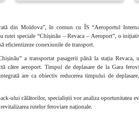
rată din Moldova”, în comun cu ÎS “Aeroportul Intern
ea rutei speciale “Chișinău – Revaca – Aeroport”, o inițiati
să eficientizeze conexiunile de transport.
 Chișinău” a transportat pasagerii până la stația Revaca, 
ectă către aeroport. Timpul de deplasare de la Gara fero
ntegrată are ca obiectiv reducerea timpului de deplasare, 
dback-ului călătorilor, specialiștii vor analiza oportunitatea
revitalizarea rutelor feroviare naționale.