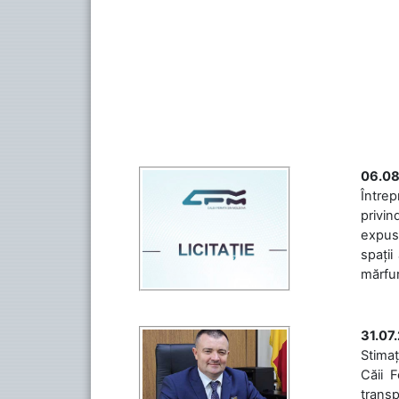
06.08
Întrep
privin
expuse
spații
mărfuri
31.07
Stimaț
Căii 
transp