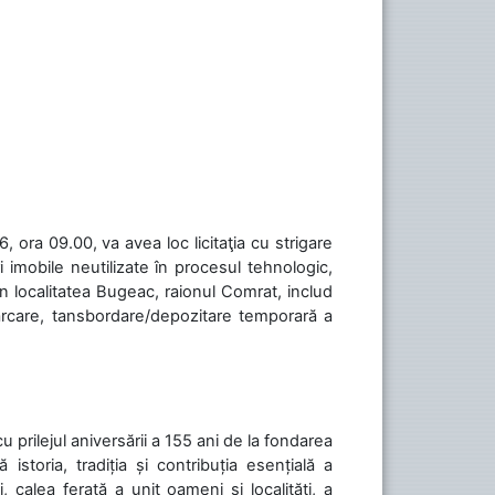
 ora 09.00, va avea loc licitaţia cu strigare
 imobile neutilizate în procesul tehnologic,
în localitatea Bugeac, raionul Comrat, includ
cărcare, tansbordare/depozitare temporară a
cu prilejul aniversării a 155 ani de la fondarea
toria, tradiția și contribuția esențială a
, calea ferată a unit oameni și localități, a