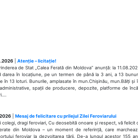
.2026
|
Atenție – licitație!
rinderea de Stat „Calea Ferată din Moldova” anunță: la 11.08.2026,
d darea în locațiune, pe un termen de până la 3 ani, a 13 bunuri
 în 13 loturi. Bunurile, amplasate în mun.Chișinău, mun.Bălți și 
 administrative, spații de producere, depozite, platforme de în
....
.2026
|
Mesaj de felicitare cu prilejul Zilei Feroviarului
i colegi, dragi feroviari, Cu deosebită onoare și respect, vă felicit 
Ferate din Moldova – un moment de referință, care marchează is
ortului feroviar la dezvoltarea țării. De-a lungul acestor 155 ani