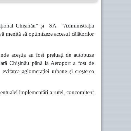
ațional Chișinău” și SA “Administrația
vă menită să optimizeze accesul călătorilor
unde aceștia au fost preluați de autobuze
viară Chișinău până la Aeroport a fost de
evitarea aglomerației urbane și creșterea
 eventualei implementări a rutei, concomitent