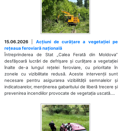
15.06.2026
|
Acțiuni de curățare a vegetației pe
rețeaua feroviară națională
Întreprinderea de Stat „Calea Ferată din Moldova”
desfășoară lucrări de defrișare și curățare a vegetației
înalte de-a lungul rețelei feroviare, cu prioritate în
zonele cu vizibilitate redusă. Aceste intervenții sunt
necesare pentru asigurarea vizibilității semnalelor și
indicatoarelor, menținerea gabaritului de liberă trecere și
prevenirea incendiilor provocate de vegetația uscată....