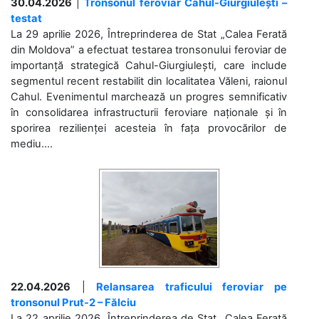
30.04.2026
|
Tronsonul feroviar Cahul-Giurgiulești –
testat
La 29 aprilie 2026, Întreprinderea de Stat „Calea Ferată
din Moldova” a efectuat testarea tronsonului feroviar de
importanță strategică Cahul-Giurgiulești, care include
segmentul recent restabilit din localitatea Văleni, raionul
Cahul. Evenimentul marchează un progres semnificativ
în consolidarea infrastructurii feroviare naționale și în
sporirea rezilienței acesteia în fața provocărilor de
mediu....
22.04.2026
|
Relansarea traficului feroviar pe
tronsonul Prut-2 – Fălciu
La 22 aprilie 2026, Întreprinderea de Stat „Calea Ferată