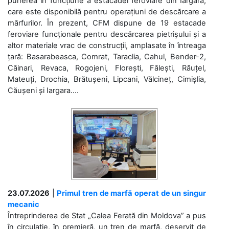
punerea în funcțiune a estacadei feroviare din Iargara,
care este disponibilă pentru operațiuni de descărcare a
mărfurilor. În prezent, CFM dispune de 19 estacade
feroviare funcționale pentru descărcarea pietrișului și a
altor materiale vrac de construcții, amplasate în întreaga
țară: Basarabeasca, Comrat, Taraclia, Cahul, Bender-2,
Căinari, Revaca, Rogojeni, Florești, Fălești, Răuțel,
Mateuți, Drochia, Brătușeni, Lipcani, Vălcineț, Cimișlia,
Căușeni și Iargara....
23.07.2026
|
Primul tren de marfă operat de un singur
mecanic
Întreprinderea de Stat „Calea Ferată din Moldova” a pus
în circulație, în premieră, un tren de marfă, deservit de