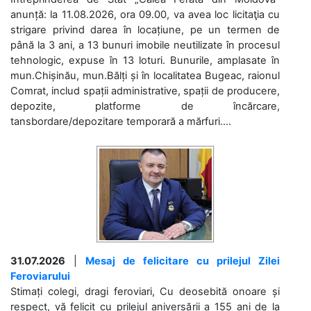
anunță: la 11.08.2026, ora 09.00, va avea loc licitaţia cu
strigare privind darea în locațiune, pe un termen de
până la 3 ani, a 13 bunuri imobile neutilizate în procesul
tehnologic, expuse în 13 loturi. Bunurile, amplasate în
mun.Chișinău, mun.Bălți și în localitatea Bugeac, raionul
Comrat, includ spații administrative, spații de producere,
depozite, platforme de încărcare,
tansbordare/depozitare temporară a mărfuri....
31.07.2026
|
Mesaj de felicitare cu prilejul Zilei
Feroviarului
Stimați colegi, dragi feroviari, Cu deosebită onoare și
respect, vă felicit cu prilejul aniversării a 155 ani de la