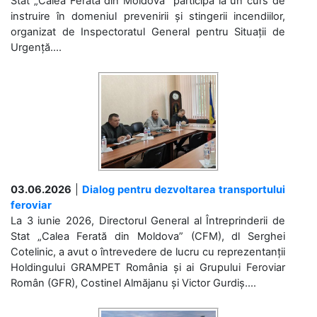
Stat „Calea Ferată din Moldova” participă la un curs de
instruire în domeniul prevenirii și stingerii incendiilor,
organizat de Inspectoratul General pentru Situații de
Urgență....
03.06.2026
|
Dialog pentru dezvoltarea transportului
feroviar
La 3 iunie 2026, Directorul General al Întreprinderii de
Stat „Calea Ferată din Moldova” (CFM), dl Serghei
Cotelinic, a avut o întrevedere de lucru cu reprezentanții
Holdingului GRAMPET România și ai Grupului Feroviar
Român (GFR), Costinel Almăjanu și Victor Gurdiș....