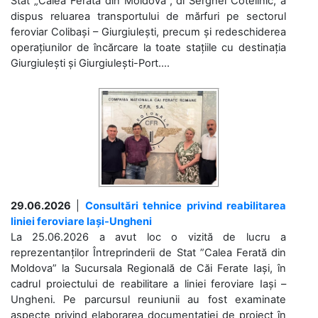
Stat „Calea Ferată din Moldova”, dl Serghei Cotelinic, a
dispus reluarea transportului de mărfuri pe sectorul
feroviar Colibași – Giurgiulești, precum și redeschiderea
operațiunilor de încărcare la toate stațiile cu destinația
Giurgiulești și Giurgiulești-Port....
29.06.2026
|
Consultări tehnice privind reabilitarea
liniei feroviare Iași-Ungheni
La 25.06.2026 a avut loc o vizită de lucru a
reprezentanților Întreprinderii de Stat ”Calea Ferată din
Moldova” la Sucursala Regională de Căi Ferate Iași, în
cadrul proiectului de reabilitare a liniei feroviare Iași –
Ungheni. Pe parcursul reuniunii au fost examinate
aspecte privind elaborarea documentației de proiect în