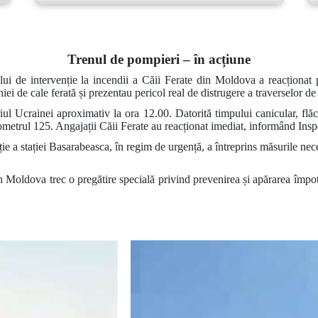
Trenul de pompieri – în acțiune
ui de intervenție la incendii a Căii Ferate din Moldova a reacționat 
niei de cale ferată și prezentau pericol real de distrugere a traverselor d
riul Ucrainei aproximativ la ora 12.00. Datorită timpului canicular, flăcă
ometrul 125. Angajații Căii Ferate au reacționat imediat, informând Insp
ie a stației Basarabeasca, în regim de urgență, a întreprins măsurile nece
n Moldova trec o pregătire specială privind prevenirea și apărarea împot