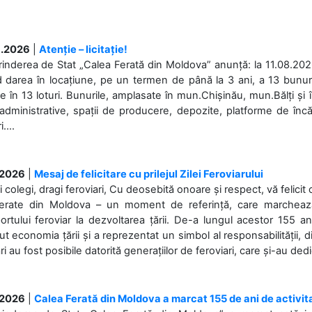
.2026
|
Atenție – licitație!
rinderea de Stat „Calea Ferată din Moldova” anunță: la 11.08.2026,
d darea în locațiune, pe un termen de până la 3 ani, a 13 bunuri
 în 13 loturi. Bunurile, amplasate în mun.Chișinău, mun.Bălți și 
 administrative, spații de producere, depozite, platforme de în
....
.2026
|
Mesaj de felicitare cu prilejul Zilei Feroviarului
i colegi, dragi feroviari, Cu deosebită onoare și respect, vă felicit 
Ferate din Moldova – un moment de referință, care marchează is
ortului feroviar la dezvoltarea țării. De-a lungul acestor 155 ani
ut economia țării și a reprezentat un simbol al responsabilității, d
ări au fost posibile datorită generațiilor de feroviari, care și-au ded
.2026
|
Calea Ferată din Moldova a marcat 155 de ani de activit