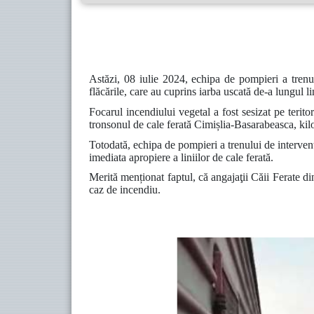
Astăzi, 08 iulie 2024, echipa de pompieri a trenul
flăcările, care au cuprins iarba uscată de-a lungul li
Focarul incendiului vegetal a fost sesizat pe terito
tronsonul de cale ferată Cimișlia-Basarabeasca, kil
Totodată, echipa de pompieri a trenului de intervenț
imediata apropiere a liniilor de cale ferată.
Merită menționat faptul, că angajaţii Căii Ferate di
caz de incendiu.