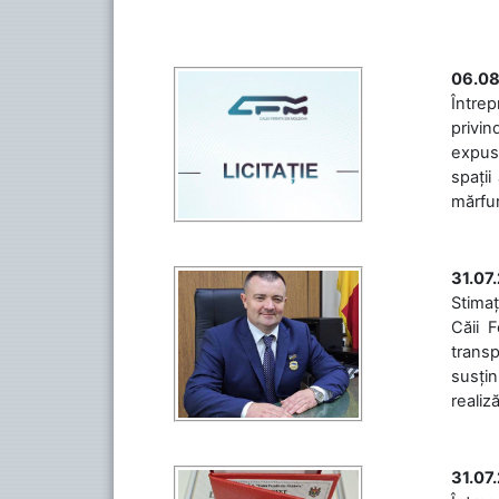
06.08
Întrep
privin
expuse
spații
mărfuri
31.07
Stimaț
Căii 
transp
susțin
realiz
31.07