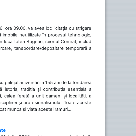
 ora 09.00, va avea loc licitaţia cu strigare
 imobile neutilizate în procesul tehnologic,
în localitatea Bugeac, raionul Comrat, includ
cărcare, tansbordare/depozitare temporară a
cu prilejul aniversării a 155 ani de la fondarea
toria, tradiția și contribuția esențială a
, calea ferată a unit oameni și localități, a
isciplinei și profesionalismului. Toate aceste
icat munca și viața acestei ramuri....
ate