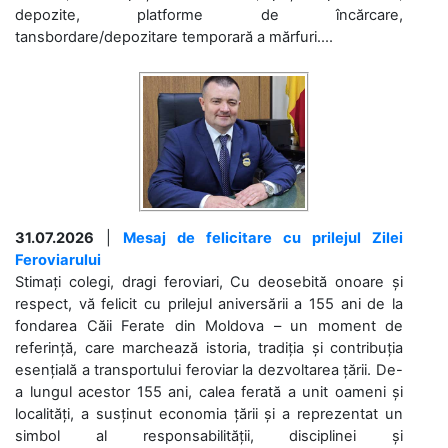
depozite, platforme de încărcare,
tansbordare/depozitare temporară a mărfuri....
31.07.2026
|
Mesaj de felicitare cu prilejul Zilei
Feroviarului
Stimați colegi, dragi feroviari, Cu deosebită onoare și
respect, vă felicit cu prilejul aniversării a 155 ani de la
fondarea Căii Ferate din Moldova – un moment de
referință, care marchează istoria, tradiția și contribuția
esențială a transportului feroviar la dezvoltarea țării. De-
a lungul acestor 155 ani, calea ferată a unit oameni și
localități, a susținut economia țării și a reprezentat un
simbol al responsabilității, disciplinei și