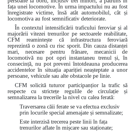
persoane la bord, inclusiv trei minori, a pătruns în
fața unei locomotive. În urma impactului nu au fost
înregistrate victime, însă atât automobilul, cât și
locomotiva au fost semnificativ deteriorate.
În contextul intensificării traficului feroviar și al
majorării vitezei trenurilor pe sectoarele reabilitate,
CFM reamintește că infrastructura feroviară
reprezintă o zonă cu risc sporit. Din cauza distanței
mari, necesare pentru frânare, mecanicii de
locomotivă nu pot opri instantaneu trenul și, în
consecință, nu pot preveni întotdeauna producerea
accidentelor în situația apariției neașteptate a unor
persoane, vehicule sau alte obstacole pe linie.
CFM solicită tuturor participanțior la trafic să
respecte cu strictețe regulile de circulație și
semnalizarea la trecerile la nivel cu calea ferată:
Traversarea căii ferate se va efectua exclusiv
prin locurile special amenajate și semnalizate;
Este interzisă trecerea peste linii în fața
trenurilor aflate în mișcare sau staționate;