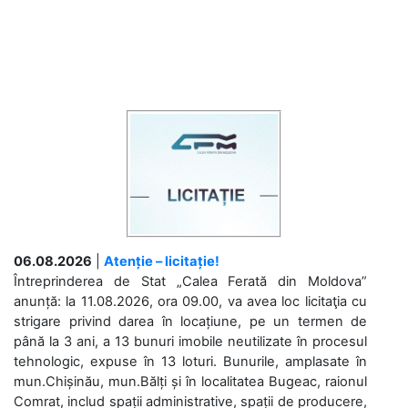
06.08.2026
|
Atenție – licitație!
Întreprinderea de Stat „Calea Ferată din Moldova”
anunță: la 11.08.2026, ora 09.00, va avea loc licitaţia cu
strigare privind darea în locațiune, pe un termen de
până la 3 ani, a 13 bunuri imobile neutilizate în procesul
tehnologic, expuse în 13 loturi. Bunurile, amplasate în
mun.Chișinău, mun.Bălți și în localitatea Bugeac, raionul
Comrat, includ spații administrative, spații de producere,