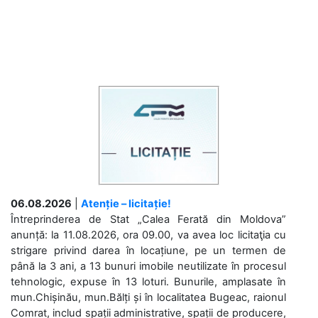
06.08.2026
|
Atenție – licitație!
Întreprinderea de Stat „Calea Ferată din Moldova”
anunță: la 11.08.2026, ora 09.00, va avea loc licitaţia cu
strigare privind darea în locațiune, pe un termen de
până la 3 ani, a 13 bunuri imobile neutilizate în procesul
tehnologic, expuse în 13 loturi. Bunurile, amplasate în
mun.Chișinău, mun.Bălți și în localitatea Bugeac, raionul
Comrat, includ spații administrative, spații de producere,