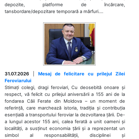
depozite, platforme de încărcare,
tansbordare/depozitare temporară a mărfuri....
31.07.2026
|
Mesaj de felicitare cu prilejul Zilei
Feroviarului
Stimați colegi, dragi feroviari, Cu deosebită onoare și
respect, vă felicit cu prilejul aniversării a 155 ani de la
fondarea Căii Ferate din Moldova – un moment de
referință, care marchează istoria, tradiția și contribuția
esențială a transportului feroviar la dezvoltarea țării. De-
a lungul acestor 155 ani, calea ferată a unit oameni și
localități, a susținut economia țării și a reprezentat un
simbol al responsabilității, disciplinei și