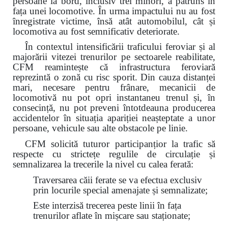
persoane la bord, inclusiv trei minori, a pătruns în
fața unei locomotive. În urma impactului nu au fost
înregistrate victime, însă atât automobilul, cât și
locomotiva au fost semnificativ deteriorate.
În contextul intensificării traficului feroviar și al
majorării vitezei trenurilor pe sectoarele reabilitate,
CFM reamintește că infrastructura feroviară
reprezintă o zonă cu risc sporit. Din cauza distanței
mari, necesare pentru frânare, mecanicii de
locomotivă nu pot opri instantaneu trenul și, în
consecință, nu pot preveni întotdeauna producerea
accidentelor în situația apariției neașteptate a unor
persoane, vehicule sau alte obstacole pe linie.
CFM solicită tuturor participanțior la trafic să
respecte cu strictețe regulile de circulație și
semnalizarea la trecerile la nivel cu calea ferată:
Traversarea căii ferate se va efectua exclusiv
prin locurile special amenajate și semnalizate;
Este interzisă trecerea peste linii în fața
trenurilor aflate în mișcare sau staționate;