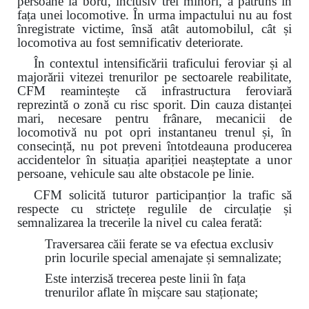
persoane la bord, inclusiv trei minori, a pătruns în
fața unei locomotive. În urma impactului nu au fost
înregistrate victime, însă atât automobilul, cât și
locomotiva au fost semnificativ deteriorate.
În contextul intensificării traficului feroviar și al
majorării vitezei trenurilor pe sectoarele reabilitate,
CFM reamintește că infrastructura feroviară
reprezintă o zonă cu risc sporit. Din cauza distanței
mari, necesare pentru frânare, mecanicii de
locomotivă nu pot opri instantaneu trenul și, în
consecință, nu pot preveni întotdeauna producerea
accidentelor în situația apariției neașteptate a unor
persoane, vehicule sau alte obstacole pe linie.
CFM solicită tuturor participanțior la trafic să
respecte cu strictețe regulile de circulație și
semnalizarea la trecerile la nivel cu calea ferată:
Traversarea căii ferate se va efectua exclusiv
prin locurile special amenajate și semnalizate;
Este interzisă trecerea peste linii în fața
trenurilor aflate în mișcare sau staționate;