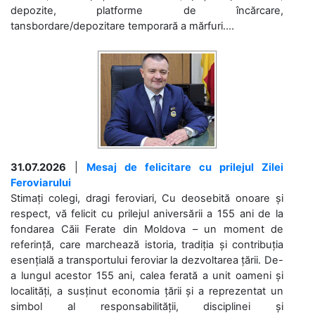
depozite, platforme de încărcare,
tansbordare/depozitare temporară a mărfuri....
31.07.2026
|
Mesaj de felicitare cu prilejul Zilei
Feroviarului
Stimați colegi, dragi feroviari, Cu deosebită onoare și
respect, vă felicit cu prilejul aniversării a 155 ani de la
fondarea Căii Ferate din Moldova – un moment de
referință, care marchează istoria, tradiția și contribuția
esențială a transportului feroviar la dezvoltarea țării. De-
a lungul acestor 155 ani, calea ferată a unit oameni și
localități, a susținut economia țării și a reprezentat un
simbol al responsabilității, disciplinei și