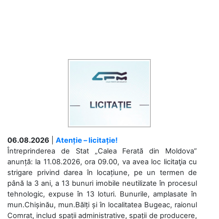
06.08.2026
|
Atenție – licitație!
Întreprinderea de Stat „Calea Ferată din Moldova”
anunță: la 11.08.2026, ora 09.00, va avea loc licitaţia cu
strigare privind darea în locațiune, pe un termen de
până la 3 ani, a 13 bunuri imobile neutilizate în procesul
tehnologic, expuse în 13 loturi. Bunurile, amplasate în
mun.Chișinău, mun.Bălți și în localitatea Bugeac, raionul
Comrat, includ spații administrative, spații de producere,