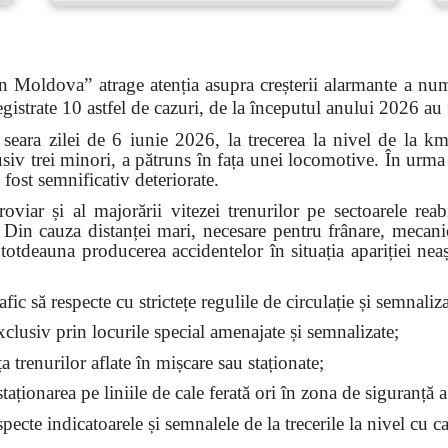
n Moldova” atrage atenția asupra creșterii alarmante a num
gistrate 10 astfel de cazuri, de la începutul anului 2026 au
 seara zilei de 6 iunie 2026, la trecerea la nivel de la k
siv trei minori, a pătruns în fața unei locomotive. În urma 
 fost semnificativ deteriorate.
feroviar și al majorării vitezei trenurilor pe sectoarele re
t. Din cauza distanței mari, necesare pentru frânare, mecan
ntotdeauna producerea accidentelor în situația apariției nea
fic să respecte cu strictețe regulile de circulație și semnalizar
exclusiv prin locurile special amenajate și semnalizate;
ața trenurilor aflate în mișcare sau staționate;
aționarea pe liniile de cale ferată ori în zona de siguranță a
ecte indicatoarele și semnalele de la trecerile la nivel cu ca