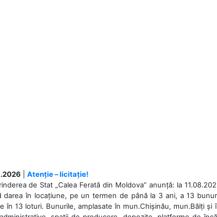
.2026
|
Atenție – licitație!
rinderea de Stat „Calea Ferată din Moldova” anunță: la 11.08.2026,
d darea în locațiune, pe un termen de până la 3 ani, a 13 bunuri
 în 13 loturi. Bunurile, amplasate în mun.Chișinău, mun.Bălți și 
 administrative, spații de producere, depozite, platforme de în