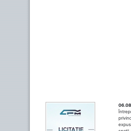
06.08
Întrep
privin
expuse
spații