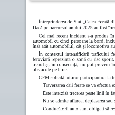
Întreprinderea de Stat „Calea Ferată di
Dacă pe parcursul anului 2025 au fost înre
Cel mai recent incident s-a produs în
automobil cu cinci persoane la bord, inclu
însă atât automobilul, cât și locomotiva au
În contextul intensificării traficului 
feroviară reprezintă o zonă cu risc spori
trenul și, în consecință, nu pot preveni î
obstacole pe linie.
CFM solicită tuturor participanțior la tra
Traversarea căii ferate se va efectua 
Este interzisă trecerea peste linii în f
Nu se admite aflarea, deplasarea sau st
Conducătorii auto sunt obligați să resp