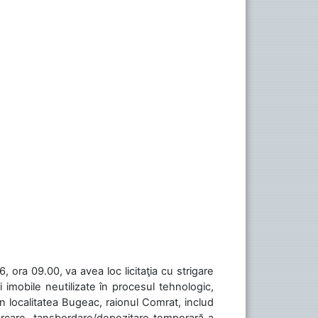
 ora 09.00, va avea loc licitaţia cu strigare
 imobile neutilizate în procesul tehnologic,
în localitatea Bugeac, raionul Comrat, includ
cărcare, tansbordare/depozitare temporară a