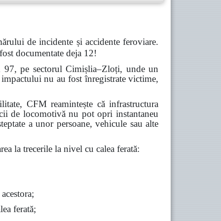
ărului de incidente și accidente feroviare.
 fost documentate deja 12!
m 97, pe sectorul Cimișlia–Zloți, unde un
impactului nu au fost înregistrate victime,
abilitate, CFM reamintește că infrastructura
icii de locomotivă nu pot opri instantaneu
șteptate a unor persoane, vehicule sau alte
ea la trecerile la nivel cu calea ferată:
 acestora;
lea ferată;