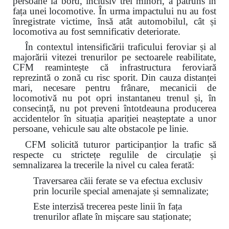
persoane la bord, inclusiv trei minori, a pătruns în
fața unei locomotive. În urma impactului nu au fost
înregistrate victime, însă atât automobilul, cât și
locomotiva au fost semnificativ deteriorate.
În contextul intensificării traficului feroviar și al
majorării vitezei trenurilor pe sectoarele reabilitate,
CFM reamintește că infrastructura feroviară
reprezintă o zonă cu risc sporit. Din cauza distanței
mari, necesare pentru frânare, mecanicii de
locomotivă nu pot opri instantaneu trenul și, în
consecință, nu pot preveni întotdeauna producerea
accidentelor în situația apariției neașteptate a unor
persoane, vehicule sau alte obstacole pe linie.
CFM solicită tuturor participanțior la trafic să
respecte cu strictețe regulile de circulație și
semnalizarea la trecerile la nivel cu calea ferată:
Traversarea căii ferate se va efectua exclusiv
prin locurile special amenajate și semnalizate;
Este interzisă trecerea peste linii în fața
trenurilor aflate în mișcare sau staționate;