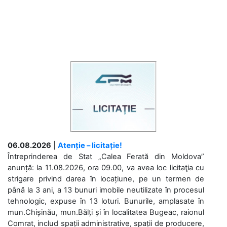
06.08.2026
|
Atenție – licitație!
Întreprinderea de Stat „Calea Ferată din Moldova”
anunță: la 11.08.2026, ora 09.00, va avea loc licitaţia cu
strigare privind darea în locațiune, pe un termen de
până la 3 ani, a 13 bunuri imobile neutilizate în procesul
tehnologic, expuse în 13 loturi. Bunurile, amplasate în
mun.Chișinău, mun.Bălți și în localitatea Bugeac, raionul
Comrat, includ spații administrative, spații de producere,