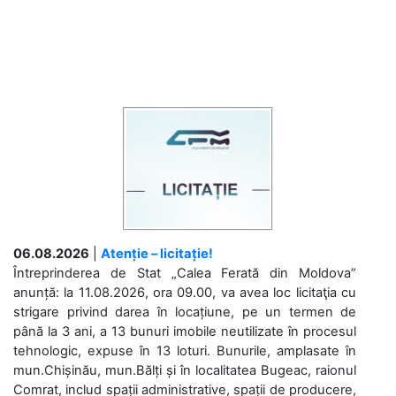
06.08.2026
|
Atenție – licitație!
Întreprinderea de Stat „Calea Ferată din Moldova”
anunță: la 11.08.2026, ora 09.00, va avea loc licitaţia cu
strigare privind darea în locațiune, pe un termen de
până la 3 ani, a 13 bunuri imobile neutilizate în procesul
tehnologic, expuse în 13 loturi. Bunurile, amplasate în
mun.Chișinău, mun.Bălți și în localitatea Bugeac, raionul
Comrat, includ spații administrative, spații de producere,