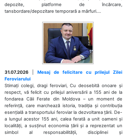
depozite, platforme de încărcare,
tansbordare/depozitare temporară a mărfuri....
31.07.2026
|
Mesaj de felicitare cu prilejul Zilei
Feroviarului
Stimați colegi, dragi feroviari, Cu deosebită onoare și
respect, vă felicit cu prilejul aniversării a 155 ani de la
fondarea Căii Ferate din Moldova – un moment de
referință, care marchează istoria, tradiția și contribuția
esențială a transportului feroviar la dezvoltarea țării. De-
a lungul acestor 155 ani, calea ferată a unit oameni și
localități, a susținut economia țării și a reprezentat un
simbol al responsabilității, disciplinei și