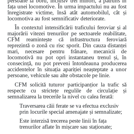
persoane la bord, inclusiv trei minori, a pătruns în
fața unei locomotive. În urma impactului nu au fost
înregistrate victime, însă atât automobilul, cât și
locomotiva au fost semnificativ deteriorate.
În contextul intensificării traficului feroviar și al
majorării vitezei trenurilor pe sectoarele reabilitate,
CFM reamintește că infrastructura feroviară
reprezintă o zonă cu risc sporit. Din cauza distanței
mari, necesare pentru frânare, mecanicii de
locomotivă nu pot opri instantaneu trenul și, în
consecință, nu pot preveni întotdeauna producerea
accidentelor în situația apariției neașteptate a unor
persoane, vehicule sau alte obstacole pe linie.
CFM solicită tuturor participanțior la trafic să
respecte cu strictețe regulile de circulație și
semnalizarea la trecerile la nivel cu calea ferată:
Traversarea căii ferate se va efectua exclusiv
prin locurile special amenajate și semnalizate;
Este interzisă trecerea peste linii în fața
trenurilor aflate în mișcare sau staționate;