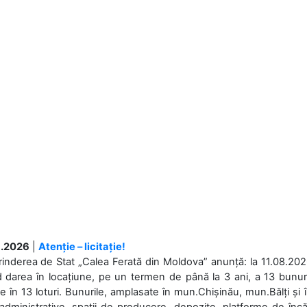
.2026
|
Atenție – licitație!
rinderea de Stat „Calea Ferată din Moldova” anunță: la 11.08.2026,
d darea în locațiune, pe un termen de până la 3 ani, a 13 bunuri
 în 13 loturi. Bunurile, amplasate în mun.Chișinău, mun.Bălți și 
 administrative, spații de producere, depozite, platforme de în