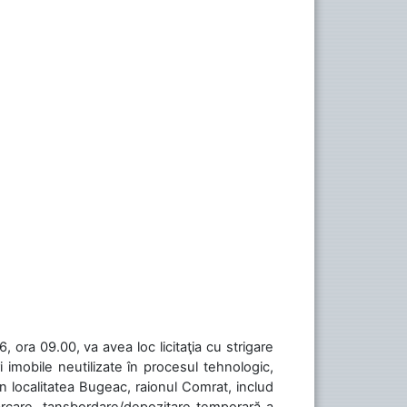
 ora 09.00, va avea loc licitaţia cu strigare
 imobile neutilizate în procesul tehnologic,
în localitatea Bugeac, raionul Comrat, includ
cărcare, tansbordare/depozitare temporară a