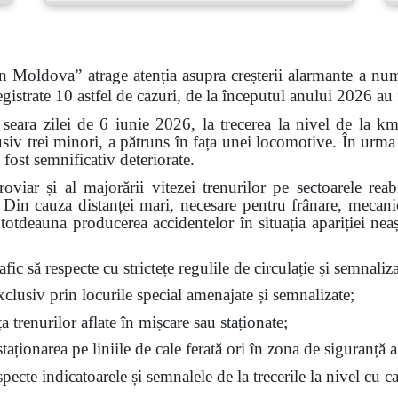
n Moldova” atrage atenția asupra creșterii alarmante a num
gistrate 10 astfel de cazuri, de la începutul anului 2026 au
 seara zilei de 6 iunie 2026, la trecerea la nivel de la k
siv trei minori, a pătruns în fața unei locomotive. În urma 
 fost semnificativ deteriorate.
feroviar și al majorării vitezei trenurilor pe sectoarele re
t. Din cauza distanței mari, necesare pentru frânare, mecan
ntotdeauna producerea accidentelor în situația apariției nea
fic să respecte cu strictețe regulile de circulație și semnalizar
exclusiv prin locurile special amenajate și semnalizate;
ața trenurilor aflate în mișcare sau staționate;
aționarea pe liniile de cale ferată ori în zona de siguranță a
ecte indicatoarele și semnalele de la trecerile la nivel cu ca