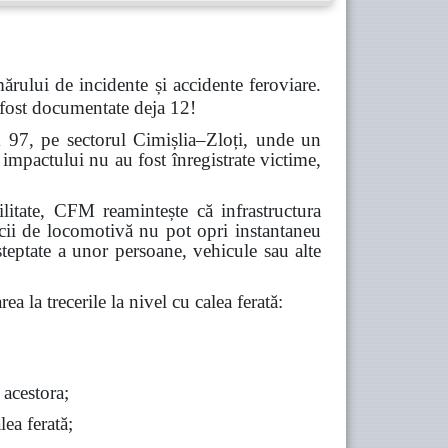
ărului de incidente și accidente feroviare.
 fost documentate deja 12!
m 97, pe sectorul Cimișlia–Zloți, unde un
impactului nu au fost înregistrate victime,
abilitate, CFM reamintește că infrastructura
icii de locomotivă nu pot opri instantaneu
șteptate a unor persoane, vehicule sau alte
ea la trecerile la nivel cu calea ferată:
 acestora;
lea ferată;