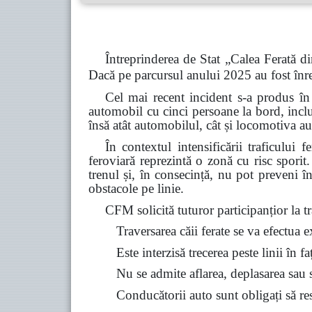
Întreprinderea de Stat „Calea Ferată di
Dacă pe parcursul anului 2025 au fost înre
Cel mai recent incident s-a produs în
automobil cu cinci persoane la bord, inclu
însă atât automobilul, cât și locomotiva au
În contextul intensificării traficului 
feroviară reprezintă o zonă cu risc spori
trenul și, în consecință, nu pot preveni î
obstacole pe linie.
CFM solicită tuturor participanțior la tra
Traversarea căii ferate se va efectua 
Este interzisă trecerea peste linii în f
Nu se admite aflarea, deplasarea sau st
Conducătorii auto sunt obligați să resp