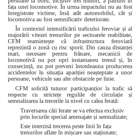
persoane la bord, inclusiv trei minori, a pătruns în
fața unei locomotive. În urma impactului nu au fost
înregistrate victime, însă atât automobilul, cât și
locomotiva au fost semnificativ deteriorate.
În contextul intensificării traficului feroviar și al
majorării vitezei trenurilor pe sectoarele reabilitate,
CFM reamintește că infrastructura feroviară
reprezintă o zonă cu risc sporit. Din cauza distanței
mari, necesare pentru frânare, mecanicii de
locomotivă nu pot opri instantaneu trenul și, în
consecință, nu pot preveni întotdeauna producerea
accidentelor în situația apariției neașteptate a unor
persoane, vehicule sau alte obstacole pe linie.
CFM solicită tuturor participanțior la trafic să
respecte cu strictețe regulile de circulație și
semnalizarea la trecerile la nivel cu calea ferată:
Traversarea căii ferate se va efectua exclusiv
prin locurile special amenajate și semnalizate;
Este interzisă trecerea peste linii în fața
trenurilor aflate în mișcare sau staționate;