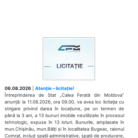
06.08.2026
|
Atenție – licitație!
Întreprinderea de Stat „Calea Ferată din Moldova”
anunță: la 11.08.2026, ora 09.00, va avea loc licitaţia cu
strigare privind darea în locațiune, pe un termen de
până la 3 ani, a 13 bunuri imobile neutilizate în procesul
tehnologic, expuse în 13 loturi. Bunurile, amplasate în
mun.Chișinău, mun.Bălți și în localitatea Bugeac, raionul
Comrat, includ spații administrative, spații de producere,