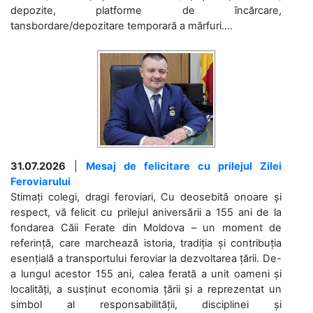
depozite, platforme de încărcare,
tansbordare/depozitare temporară a mărfuri....
31.07.2026
|
Mesaj de felicitare cu prilejul Zilei
Feroviarului
Stimați colegi, dragi feroviari, Cu deosebită onoare și
respect, vă felicit cu prilejul aniversării a 155 ani de la
fondarea Căii Ferate din Moldova – un moment de
referință, care marchează istoria, tradiția și contribuția
esențială a transportului feroviar la dezvoltarea țării. De-
a lungul acestor 155 ani, calea ferată a unit oameni și
localități, a susținut economia țării și a reprezentat un
simbol al responsabilității, disciplinei și