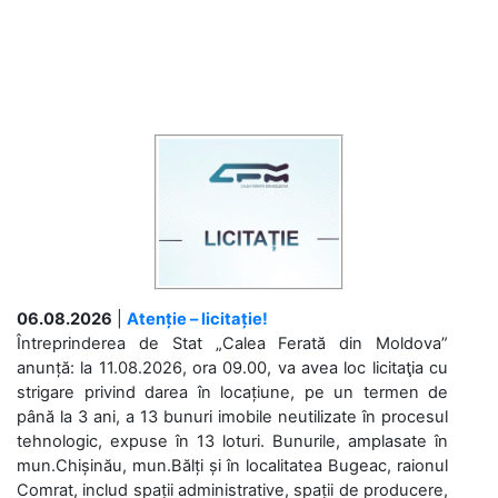
06.08.2026
|
Atenție – licitație!
Întreprinderea de Stat „Calea Ferată din Moldova”
anunță: la 11.08.2026, ora 09.00, va avea loc licitaţia cu
strigare privind darea în locațiune, pe un termen de
până la 3 ani, a 13 bunuri imobile neutilizate în procesul
tehnologic, expuse în 13 loturi. Bunurile, amplasate în
mun.Chișinău, mun.Bălți și în localitatea Bugeac, raionul
Comrat, includ spații administrative, spații de producere,