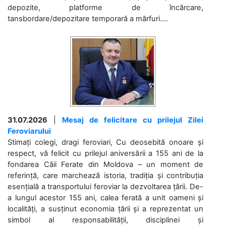
depozite, platforme de încărcare,
tansbordare/depozitare temporară a mărfuri....
31.07.2026
|
Mesaj de felicitare cu prilejul Zilei
Feroviarului
Stimați colegi, dragi feroviari, Cu deosebită onoare și
respect, vă felicit cu prilejul aniversării a 155 ani de la
fondarea Căii Ferate din Moldova – un moment de
referință, care marchează istoria, tradiția și contribuția
esențială a transportului feroviar la dezvoltarea țării. De-
a lungul acestor 155 ani, calea ferată a unit oameni și
localități, a susținut economia țării și a reprezentat un
simbol al responsabilității, disciplinei și