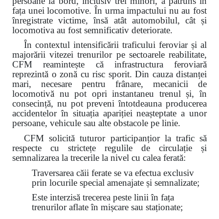
persoane la bord, inclusiv trei minori, a pătruns în
fața unei locomotive. În urma impactului nu au fost
înregistrate victime, însă atât automobilul, cât și
locomotiva au fost semnificativ deteriorate.
În contextul intensificării traficului feroviar și al
majorării vitezei trenurilor pe sectoarele reabilitate,
CFM reamintește că infrastructura feroviară
reprezintă o zonă cu risc sporit. Din cauza distanței
mari, necesare pentru frânare, mecanicii de
locomotivă nu pot opri instantaneu trenul și, în
consecință, nu pot preveni întotdeauna producerea
accidentelor în situația apariției neașteptate a unor
persoane, vehicule sau alte obstacole pe linie.
CFM solicită tuturor participanțior la trafic să
respecte cu strictețe regulile de circulație și
semnalizarea la trecerile la nivel cu calea ferată:
Traversarea căii ferate se va efectua exclusiv
prin locurile special amenajate și semnalizate;
Este interzisă trecerea peste linii în fața
trenurilor aflate în mișcare sau staționate;