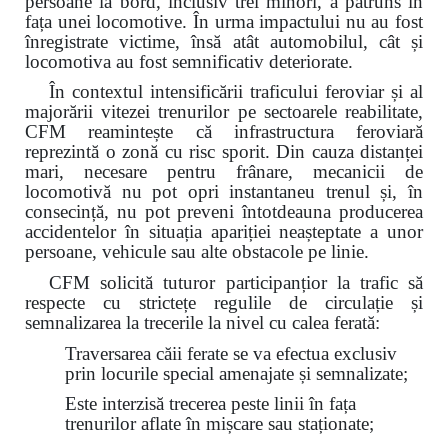
persoane la bord, inclusiv trei minori, a pătruns în
fața unei locomotive. În urma impactului nu au fost
înregistrate victime, însă atât automobilul, cât și
locomotiva au fost semnificativ deteriorate.
În contextul intensificării traficului feroviar și al
majorării vitezei trenurilor pe sectoarele reabilitate,
CFM reamintește că infrastructura feroviară
reprezintă o zonă cu risc sporit. Din cauza distanței
mari, necesare pentru frânare, mecanicii de
locomotivă nu pot opri instantaneu trenul și, în
consecință, nu pot preveni întotdeauna producerea
accidentelor în situația apariției neașteptate a unor
persoane, vehicule sau alte obstacole pe linie.
CFM solicită tuturor participanțior la trafic să
respecte cu strictețe regulile de circulație și
semnalizarea la trecerile la nivel cu calea ferată:
Traversarea căii ferate se va efectua exclusiv
prin locurile special amenajate și semnalizate;
Este interzisă trecerea peste linii în fața
trenurilor aflate în mișcare sau staționate;