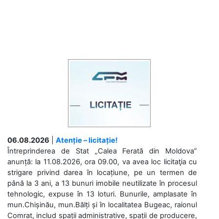
06.08.2026
|
Atenție – licitație!
Întreprinderea de Stat „Calea Ferată din Moldova”
anunță: la 11.08.2026, ora 09.00, va avea loc licitaţia cu
strigare privind darea în locațiune, pe un termen de
până la 3 ani, a 13 bunuri imobile neutilizate în procesul
tehnologic, expuse în 13 loturi. Bunurile, amplasate în
mun.Chișinău, mun.Bălți și în localitatea Bugeac, raionul
Comrat, includ spații administrative, spații de producere,