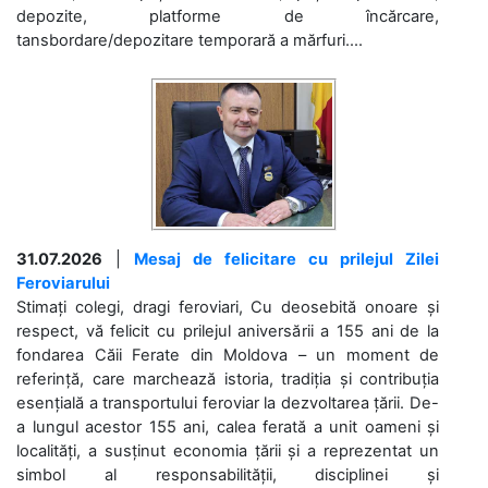
depozite, platforme de încărcare,
tansbordare/depozitare temporară a mărfuri....
31.07.2026
|
Mesaj de felicitare cu prilejul Zilei
Feroviarului
Stimați colegi, dragi feroviari, Cu deosebită onoare și
respect, vă felicit cu prilejul aniversării a 155 ani de la
fondarea Căii Ferate din Moldova – un moment de
referință, care marchează istoria, tradiția și contribuția
esențială a transportului feroviar la dezvoltarea țării. De-
a lungul acestor 155 ani, calea ferată a unit oameni și
localități, a susținut economia țării și a reprezentat un
simbol al responsabilității, disciplinei și