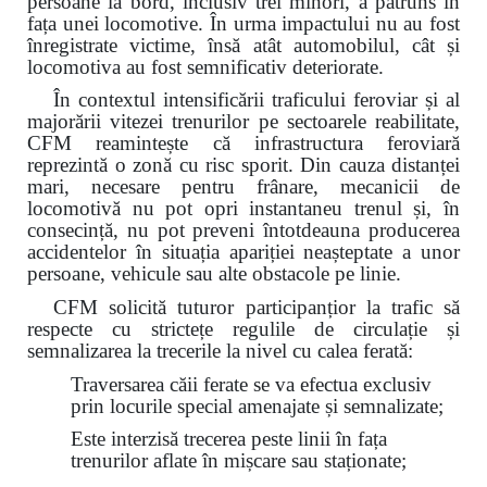
persoane la bord, inclusiv trei minori, a pătruns în
fața unei locomotive. În urma impactului nu au fost
înregistrate victime, însă atât automobilul, cât și
locomotiva au fost semnificativ deteriorate.
În contextul intensificării traficului feroviar și al
majorării vitezei trenurilor pe sectoarele reabilitate,
CFM reamintește că infrastructura feroviară
reprezintă o zonă cu risc sporit. Din cauza distanței
mari, necesare pentru frânare, mecanicii de
locomotivă nu pot opri instantaneu trenul și, în
consecință, nu pot preveni întotdeauna producerea
accidentelor în situația apariției neașteptate a unor
persoane, vehicule sau alte obstacole pe linie.
CFM solicită tuturor participanțior la trafic să
respecte cu strictețe regulile de circulație și
semnalizarea la trecerile la nivel cu calea ferată:
Traversarea căii ferate se va efectua exclusiv
prin locurile special amenajate și semnalizate;
Este interzisă trecerea peste linii în fața
trenurilor aflate în mișcare sau staționate;