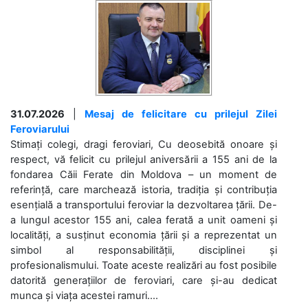
31.07.2026
|
Mesaj de felicitare cu prilejul Zilei
Feroviarului
Stimați colegi, dragi feroviari, Cu deosebită onoare și
respect, vă felicit cu prilejul aniversării a 155 ani de la
fondarea Căii Ferate din Moldova – un moment de
referință, care marchează istoria, tradiția și contribuția
esențială a transportului feroviar la dezvoltarea țării. De-
a lungul acestor 155 ani, calea ferată a unit oameni și
localități, a susținut economia țării și a reprezentat un
simbol al responsabilității, disciplinei și
profesionalismului. Toate aceste realizări au fost posibile
datorită generațiilor de feroviari, care și-au dedicat
munca și viața acestei ramuri....