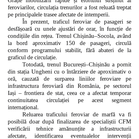
Grație mobilizării rapide și efortului susținut al
feroviarilor, circulația trenurilor a fost reluată treptat
pe principalele trasee afectate de intemperii.
În prezent, traficul feroviar de pasageri se
desfășoară cu unele ajustări de orar, în funcție de
condițiile din rețea. Trenul Chișinău–Socola, având
la bord aproximativ 150 de pasageri, circulă
conform programului stabilit, fără abateri de la
graficul de circulație.
Totodată, trenul București–Chișinău a pornit
din stația Ungheni cu o întârziere de aproximativ o
oră, cauzată de surparea liniilor feroviare pe
infrastructura feroviară din România, pe sectorul
Iași – frontiera de stat, ceea ce a afectat temporar
continuitatea circulației pe acest segment
internațional.
Reluarea traficului feroviar de marfă va fi
posibilă doar după finalizarea de specialiștii CFM
verificării tehnice amănunțite a infrastructurii
afectate, identificarea eventualelor intervenții