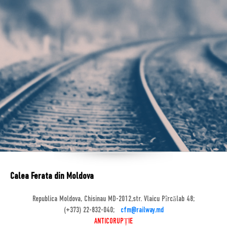
Calea Ferata din Moldova
Republica Moldova, Chisinau MD-2012,str. Vlaicu Pîrcălab 48;
(+373) 22-832-040;
cfm@railway.md
ANTICORUPȚIE