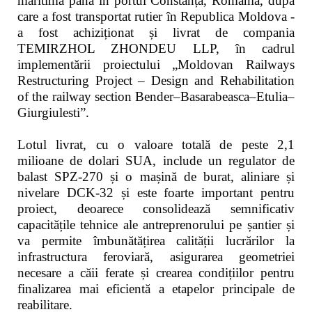
maritimă până în portul Constanța, România, după
care a fost transportat rutier în Republica Moldova -
a fost achiziționat și livrat de compania
TEMIRZHOL ZHONDEU LLP, în cadrul
implementării proiectului „Moldovan Railways
Restructuring Project – Design and Rehabilitation
of the railway section Bender–Basarabeasca–Etulia–
Giurgiulesti”.
Lotul livrat, cu o valoare totală de peste 2,1
milioane de dolari SUA, include un regulator de
balast SPZ-270 și o mașină de burat, aliniare și
nivelare DCK-32 și este foarte important pentru
proiect, deoarece consolidează semnificativ
capacitățile tehnice ale antreprenorului pe șantier și
va permite îmbunătățirea calității lucrărilor la
infrastructura feroviară, asigurarea geometriei
necesare a căii ferate și crearea condițiilor pentru
finalizarea mai eficientă a etapelor principale de
reabilitare.