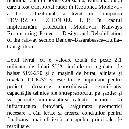
maritimă până în portul Constanța, România, după
care a fost transportat rutier în Republica Moldova -
a fost achiziționat și livrat de compania
TEMIRZHOL ZHONDEU LLP, în cadrul
implementării proiectului „Moldovan Railways
Restructuring Project – Design and Rehabilitation
of the railway section Bender–Basarabeasca–Etulia–
Giurgiulesti”.
Lotul livrat, cu o valoare totală de peste 2,1
milioane de dolari SUA, include un regulator de
balast SPZ-270 și o mașină de burat, aliniare și
nivelare DCK-32 și este foarte important pentru
proiect, deoarece consolidează semnificativ
capacitățile tehnice ale antreprenorului pe șantier și
va permite îmbunătățirea calității lucrărilor la
infrastructura feroviară, asigurarea geometriei
necesare a căii ferate și crearea condițiilor pentru
finalizarea mai eficientă a etapelor principale de
reabilitare.