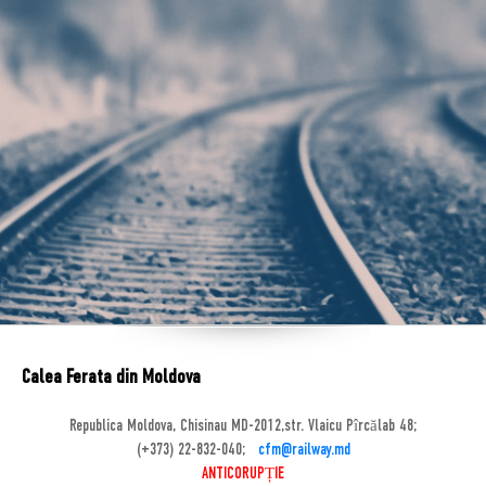
Calea Ferata din Moldova
Republica Moldova, Chisinau MD-2012,str. Vlaicu Pîrcălab 48;
(+373) 22-832-040;
cfm@railway.md
ANTICORUPȚIE