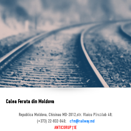
Calea Ferata din Moldova
Republica Moldova, Chisinau MD-2012,str. Vlaicu Pîrcălab 48;
(+373) 22-832-040;
cfm@railway.md
ANTICORUPȚIE