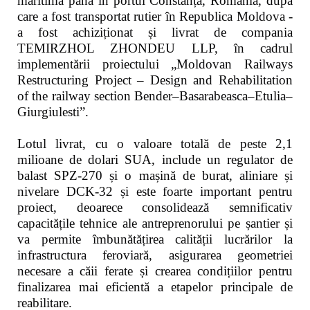
maritimă până în portul Constanța, România, după
care a fost transportat rutier în Republica Moldova -
a fost achiziționat și livrat de compania
TEMIRZHOL ZHONDEU LLP, în cadrul
implementării proiectului „Moldovan Railways
Restructuring Project – Design and Rehabilitation
of the railway section Bender–Basarabeasca–Etulia–
Giurgiulesti”.
Lotul livrat, cu o valoare totală de peste 2,1
milioane de dolari SUA, include un regulator de
balast SPZ-270 și o mașină de burat, aliniare și
nivelare DCK-32 și este foarte important pentru
proiect, deoarece consolidează semnificativ
capacitățile tehnice ale antreprenorului pe șantier și
va permite îmbunătățirea calității lucrărilor la
infrastructura feroviară, asigurarea geometriei
necesare a căii ferate și crearea condițiilor pentru
finalizarea mai eficientă a etapelor principale de
reabilitare.