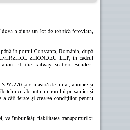
dova a ajuns un lot de tehnică feroviară,
ă până în portul Constanța, România, după
pania TEMIRZHOL ZHONDEU LLP, în cadrul
tation of the railway section Bender–
t SPZ-270 și o mașină de burat, aliniare și
e tehnice ale antreprenorului pe șantier și
 a căii ferate și crearea condițiilor pentru
 va îmbunătăți fiabilitatea transporturilor