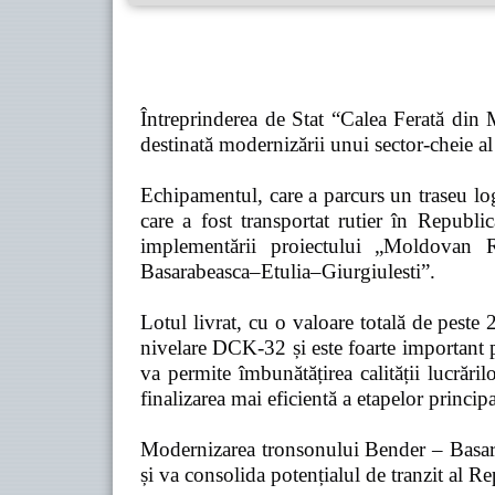
Întreprinderea de Stat “Calea Ferată din
destinată modernizării unui sector-cheie al 
Echipamentul, care a parcurs un traseu l
care a fost transportat rutier în Rep
implementării proiectului „Moldovan 
Basarabeasca–Etulia–Giurgiulesti”.
Lotul livrat, cu o valoare totală de peste
nivelare DCK-32 și este foarte important p
va permite îmbunătățirea calității lucrăril
finalizarea mai eficientă a etapelor principa
Modernizarea tronsonului Bender – Basarabe
și va consolida potențialul de tranzit al 