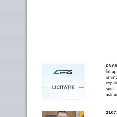
06.08
Întrep
privin
expuse
spații
mărfuri
31.07