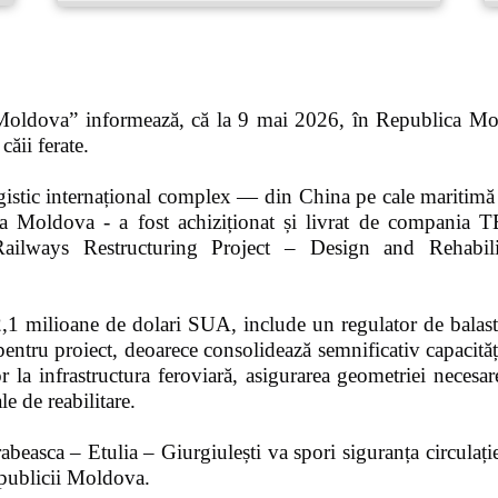
 Moldova” informează, că la 9 mai 2026, în Republica Mol
căii ferate.
ogistic internațional complex — din China pe cale maritim
ublica Moldova - a fost achiziționat și livrat de com
Railways Restructuring Project – Design and Rehabili
 2,1 milioane de dolari SUA, include un regulator de balas
entru proiect, deoarece consolidează semnificativ capacitățil
or la infrastructura feroviară, asigurarea geometriei necesare
le de reabilitare.
asca – Etulia – Giurgiulești va spori siguranța circulației,
Republicii Moldova.