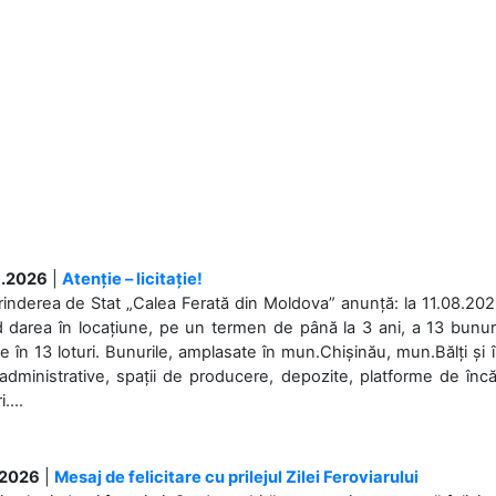
.2026
|
Atenție – licitație!
rinderea de Stat „Calea Ferată din Moldova” anunță: la 11.08.2026,
d darea în locațiune, pe un termen de până la 3 ani, a 13 bunuri
 în 13 loturi. Bunurile, amplasate în mun.Chișinău, mun.Bălți și 
 administrative, spații de producere, depozite, platforme de în
....
.2026
|
Mesaj de felicitare cu prilejul Zilei Feroviarului