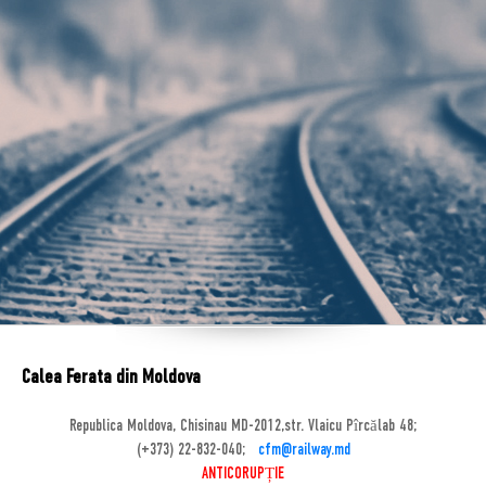
Calea Ferata din Moldova
Republica Moldova, Chisinau MD-2012,str. Vlaicu Pîrcălab 48;
(+373) 22-832-040;
cfm@railway.md
ANTICORUPȚIE