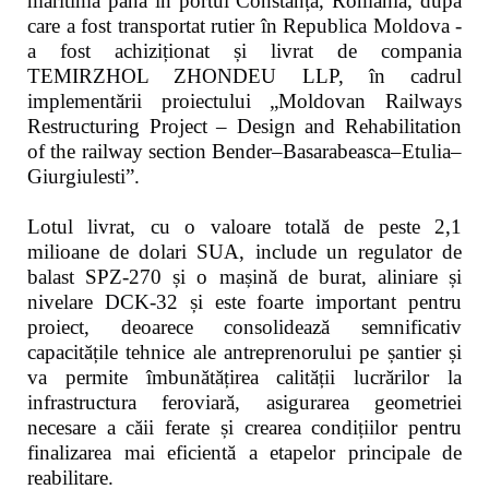
maritimă până în portul Constanța, România, după
care a fost transportat rutier în Republica Moldova -
a fost achiziționat și livrat de compania
TEMIRZHOL ZHONDEU LLP, în cadrul
implementării proiectului „Moldovan Railways
Restructuring Project – Design and Rehabilitation
of the railway section Bender–Basarabeasca–Etulia–
Giurgiulesti”.
Lotul livrat, cu o valoare totală de peste 2,1
milioane de dolari SUA, include un regulator de
balast SPZ-270 și o mașină de burat, aliniare și
nivelare DCK-32 și este foarte important pentru
proiect, deoarece consolidează semnificativ
capacitățile tehnice ale antreprenorului pe șantier și
va permite îmbunătățirea calității lucrărilor la
infrastructura feroviară, asigurarea geometriei
necesare a căii ferate și crearea condițiilor pentru
finalizarea mai eficientă a etapelor principale de
reabilitare.