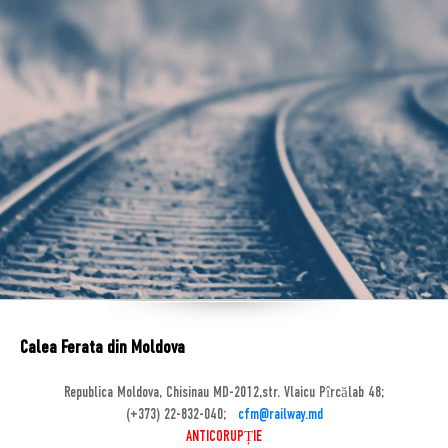
Calea Ferata din Moldova
Republica Moldova, Chisinau MD-2012,str. Vlaicu Pîrcălab 48;
(+373) 22-832-040;
cfm@railway.md
ANTICORUPȚIE