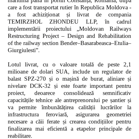
maritimă până în portul Constanța, România, după
care a fost transportat rutier în Republica Moldova -
a fost achiziționat și livrat de compania
TEMIRZHOL ZHONDEU LLP, în cadrul
implementării proiectului „Moldovan Railways
Restructuring Project – Design and Rehabilitation
of the railway section Bender–Basarabeasca–Etulia–
Giurgiulesti”.
Lotul livrat, cu o valoare totală de peste 2,1
milioane de dolari SUA, include un regulator de
balast SPZ-270 și o mașină de burat, aliniare și
nivelare DCK-32 și este foarte important pentru
proiect, deoarece consolidează semnificativ
capacitățile tehnice ale antreprenorului pe șantier și
va permite îmbunătățirea calității lucrărilor la
infrastructura feroviară, asigurarea geometriei
necesare a căii ferate și crearea condițiilor pentru
finalizarea mai eficientă a etapelor principale de
reabilitare.