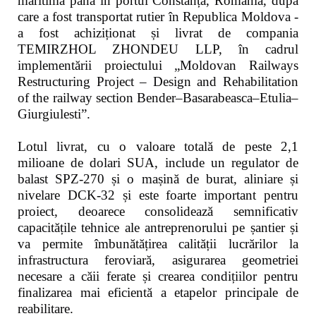
maritimă până în portul Constanța, România, după
care a fost transportat rutier în Republica Moldova -
a fost achiziționat și livrat de compania
TEMIRZHOL ZHONDEU LLP, în cadrul
implementării proiectului „Moldovan Railways
Restructuring Project – Design and Rehabilitation
of the railway section Bender–Basarabeasca–Etulia–
Giurgiulesti”.
Lotul livrat, cu o valoare totală de peste 2,1
milioane de dolari SUA, include un regulator de
balast SPZ-270 și o mașină de burat, aliniare și
nivelare DCK-32 și este foarte important pentru
proiect, deoarece consolidează semnificativ
capacitățile tehnice ale antreprenorului pe șantier și
va permite îmbunătățirea calității lucrărilor la
infrastructura feroviară, asigurarea geometriei
necesare a căii ferate și crearea condițiilor pentru
finalizarea mai eficientă a etapelor principale de
reabilitare.