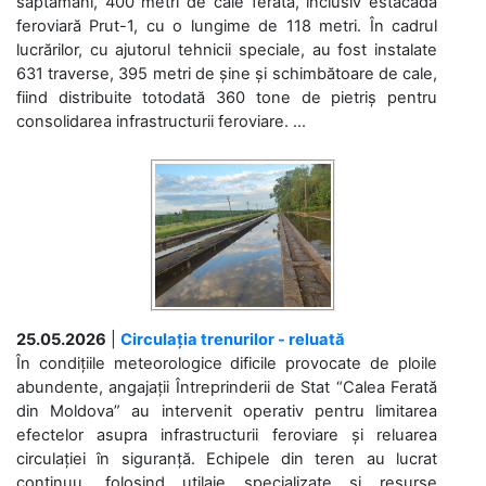
săptămâni, 400 metri de cale ferată, inclusiv estacada
feroviară Prut-1, cu o lungime de 118 metri. În cadrul
lucrărilor, cu ajutorul tehnicii speciale, au fost instalate
631 traverse, 395 metri de șine și schimbătoare de cale,
fiind distribuite totodată 360 tone de pietriș pentru
consolidarea infrastructurii feroviare. ...
25.05.2026
|
Circulația trenurilor - reluată
În condițiile meteorologice dificile provocate de ploile
abundente, angajații Întreprinderii de Stat “Calea Ferată
din Moldova” au intervenit operativ pentru limitarea
efectelor asupra infrastructurii feroviare și reluarea
circulației în siguranță. Echipele din teren au lucrat
continuu, folosind utilaje specializate și resurse