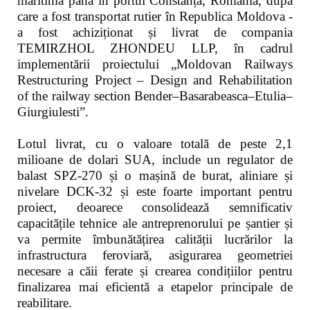
maritimă până în portul Constanța, România, după
care a fost transportat rutier în Republica Moldova -
a fost achiziționat și livrat de compania
TEMIRZHOL ZHONDEU LLP, în cadrul
implementării proiectului „Moldovan Railways
Restructuring Project – Design and Rehabilitation
of the railway section Bender–Basarabeasca–Etulia–
Giurgiulesti”.
Lotul livrat, cu o valoare totală de peste 2,1
milioane de dolari SUA, include un regulator de
balast SPZ-270 și o mașină de burat, aliniare și
nivelare DCK-32 și este foarte important pentru
proiect, deoarece consolidează semnificativ
capacitățile tehnice ale antreprenorului pe șantier și
va permite îmbunătățirea calității lucrărilor la
infrastructura feroviară, asigurarea geometriei
necesare a căii ferate și crearea condițiilor pentru
finalizarea mai eficientă a etapelor principale de
reabilitare.