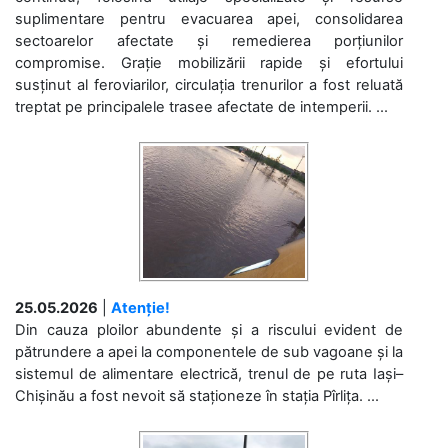
suplimentare pentru evacuarea apei, consolidarea
sectoarelor afectate și remedierea porțiunilor
compromise. Grație mobilizării rapide și efortului
susținut al feroviarilor, circulația trenurilor a fost reluată
treptat pe principalele trasee afectate de intemperii. ...
25.05.2026
|
Atenție!
Din cauza ploilor abundente și a riscului evident de
pătrundere a apei la componentele de sub vagoane și la
sistemul de alimentare electrică, trenul de pe ruta Iași–
Chișinău a fost nevoit să staționeze în stația Pîrlița. ...