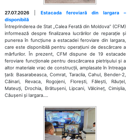
27.07.2026
|
Estacada feroviară din Iargara –
disponibilă
Întreprinderea de Stat „Calea Ferată din Moldova” (CFM)
informează despre finalizarea lucrărilor de reparație și
punerea în funcțiune a estacadei feroviare din Iargara,
care este disponibilă pentru operațiuni de descărcare a
mărfurilor. În prezent, CFM dispune de 19 estacade
feroviare funcționale pentru descărcarea pietrișului și a
altor materiale vrac de construcții, amplasate în întreaga
țară: Basarabeasca, Comrat, Taraclia, Cahul, Bender-2,
Căinari, Revaca, Rogojeni, Florești, Fălești, Răuțel,
Mateuți, Drochia, Brătușeni, Lipcani, Vălcineț, Cimișlia,
Căușeni și Iargara....