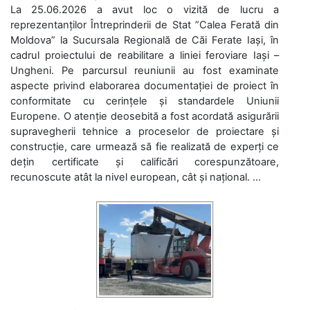
La 25.06.2026 a avut loc o vizită de lucru a
reprezentanților Întreprinderii de Stat ”Calea Ferată din
Moldova” la Sucursala Regională de Căi Ferate Iași, în
cadrul proiectului de reabilitare a liniei feroviare Iași –
Ungheni. Pe parcursul reuniunii au fost examinate
aspecte privind elaborarea documentației de proiect în
conformitate cu cerințele și standardele Uniunii
Europene. O atenție deosebită a fost acordată asigurării
supravegherii tehnice a proceselor de proiectare și
construcție, care urmează să fie realizată de experți ce
dețin certificate și calificări corespunzătoare,
recunoscute atât la nivel european, cât și național. ...