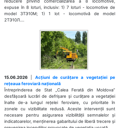
reducere privind comercializarea a 8 locomotive,
expuse în 8 loturi, inclusiv: 1) 7 loturi - locomotive de
model 3ТЭ10М; 1) 1 lot - locomotivă de model
2ТЭ10Л....
15.06.2026
|
Acțiuni de curățare a vegetației pe
rețeaua feroviară națională
Întreprinderea de Stat „Calea Ferată din Moldova”
desfășoară lucrări de defrișare și curățare a vegetației
înalte de-a lungul rețelei feroviare, cu prioritate în
zonele cu vizibilitate redusă. Aceste intervenții sunt
necesare pentru asigurarea vizibilității semnalelor și
indicatoarelor, menținerea gabaritului de liberă trecere și
prevenirea incendiilor provocate de vegetația uscată....