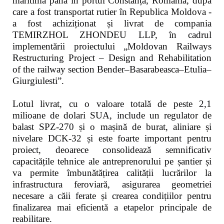
maritimă până în portul Constanța, România, după
care a fost transportat rutier în Republica Moldova -
a fost achiziționat și livrat de compania
TEMIRZHOL ZHONDEU LLP, în cadrul
implementării proiectului „Moldovan Railways
Restructuring Project – Design and Rehabilitation
of the railway section Bender–Basarabeasca–Etulia–
Giurgiulesti”.
Lotul livrat, cu o valoare totală de peste 2,1
milioane de dolari SUA, include un regulator de
balast SPZ-270 și o mașină de burat, aliniare și
nivelare DCK-32 și este foarte important pentru
proiect, deoarece consolidează semnificativ
capacitățile tehnice ale antreprenorului pe șantier și
va permite îmbunătățirea calității lucrărilor la
infrastructura feroviară, asigurarea geometriei
necesare a căii ferate și crearea condițiilor pentru
finalizarea mai eficientă a etapelor principale de
reabilitare.