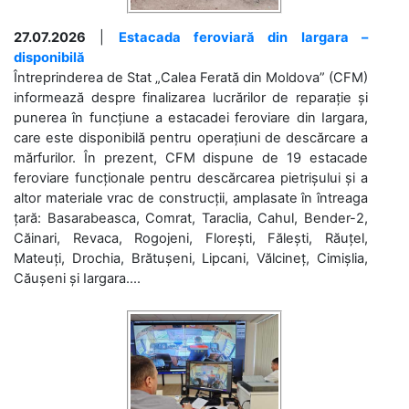
27.07.2026
|
Estacada feroviară din Iargara –
disponibilă
Întreprinderea de Stat „Calea Ferată din Moldova” (CFM)
informează despre finalizarea lucrărilor de reparație și
punerea în funcțiune a estacadei feroviare din Iargara,
care este disponibilă pentru operațiuni de descărcare a
mărfurilor. În prezent, CFM dispune de 19 estacade
feroviare funcționale pentru descărcarea pietrișului și a
altor materiale vrac de construcții, amplasate în întreaga
țară: Basarabeasca, Comrat, Taraclia, Cahul, Bender-2,
Căinari, Revaca, Rogojeni, Florești, Fălești, Răuțel,
Mateuți, Drochia, Brătușeni, Lipcani, Vălcineț, Cimișlia,
Căușeni și Iargara....