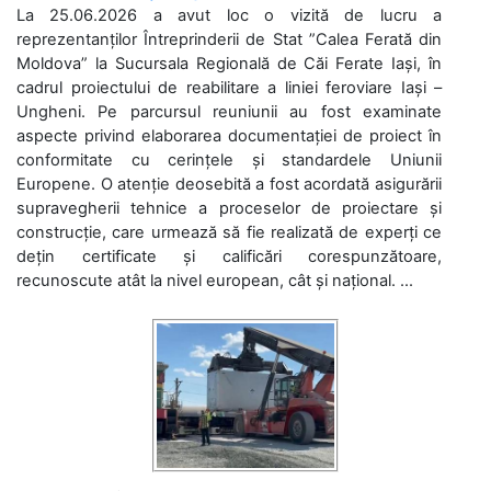
La 25.06.2026 a avut loc o vizită de lucru a
reprezentanților Întreprinderii de Stat ”Calea Ferată din
Moldova” la Sucursala Regională de Căi Ferate Iași, în
cadrul proiectului de reabilitare a liniei feroviare Iași –
Ungheni. Pe parcursul reuniunii au fost examinate
aspecte privind elaborarea documentației de proiect în
conformitate cu cerințele și standardele Uniunii
Europene. O atenție deosebită a fost acordată asigurării
supravegherii tehnice a proceselor de proiectare și
construcție, care urmează să fie realizată de experți ce
dețin certificate și calificări corespunzătoare,
recunoscute atât la nivel european, cât și național. ...