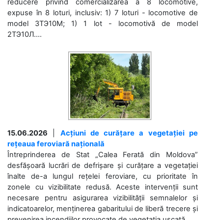
reducere privind comercializarea a 8 locomotive,
expuse în 8 loturi, inclusiv: 1) 7 loturi - locomotive de
model 3ТЭ10М; 1) 1 lot - locomotivă de model
2ТЭ10Л....
15.06.2026
|
Acțiuni de curățare a vegetației pe
rețeaua feroviară națională
Întreprinderea de Stat „Calea Ferată din Moldova”
desfășoară lucrări de defrișare și curățare a vegetației
înalte de-a lungul rețelei feroviare, cu prioritate în
zonele cu vizibilitate redusă. Aceste intervenții sunt
necesare pentru asigurarea vizibilității semnalelor și
indicatoarelor, menținerea gabaritului de liberă trecere și
prevenirea incendiilor provocate de vegetația uscată....