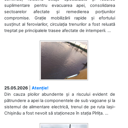
suplimentare pentru evacuarea apei, consolidarea
sectoarelor afectate și remedierea porțiunilor
compromise. Grație mobilizării rapide și efortului
susținut al feroviarilor, circulația trenurilor a fost reluată
treptat pe principalele trasee afectate de intemperii. ...
25.05.2026
|
Atenție!
Din cauza ploilor abundente și a riscului evident de
pătrundere a apei la componentele de sub vagoane și la
sistemul de alimentare electrică, trenul de pe ruta Iași–
Chișinău a fost nevoit să staționeze în stația Pîrlița. ...