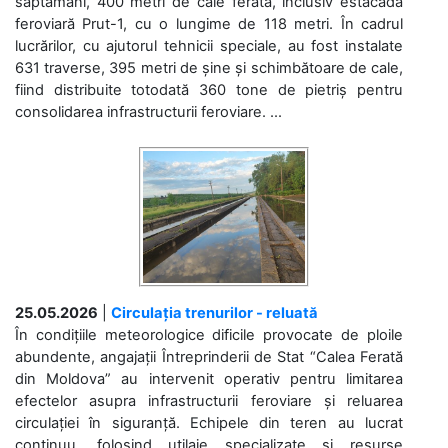
săptămâni, 400 metri de cale ferată, inclusiv estacada
feroviară Prut-1, cu o lungime de 118 metri. În cadrul
lucrărilor, cu ajutorul tehnicii speciale, au fost instalate
631 traverse, 395 metri de șine și schimbătoare de cale,
fiind distribuite totodată 360 tone de pietriș pentru
consolidarea infrastructurii feroviare. ...
25.05.2026
|
Circulația trenurilor - reluată
În condițiile meteorologice dificile provocate de ploile
abundente, angajații Întreprinderii de Stat “Calea Ferată
din Moldova” au intervenit operativ pentru limitarea
efectelor asupra infrastructurii feroviare și reluarea
circulației în siguranță. Echipele din teren au lucrat
continuu, folosind utilaje specializate și resurse