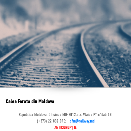
Calea Ferata din Moldova
Republica Moldova, Chisinau MD-2012,str. Vlaicu Pîrcălab 48;
(+373) 22-832-040;
cfm@railway.md
ANTICORUPȚIE