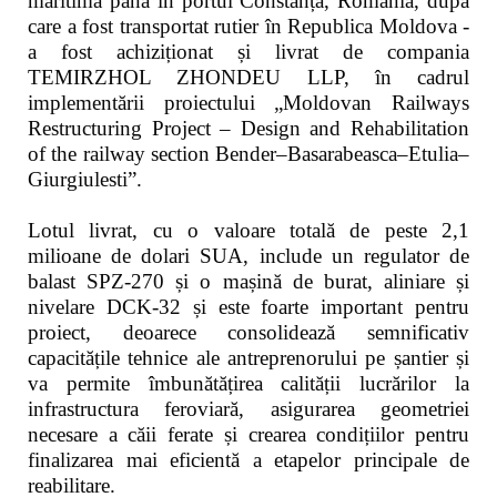
maritimă până în portul Constanța, România, după
care a fost transportat rutier în Republica Moldova -
a fost achiziționat și livrat de compania
TEMIRZHOL ZHONDEU LLP, în cadrul
implementării proiectului „Moldovan Railways
Restructuring Project – Design and Rehabilitation
of the railway section Bender–Basarabeasca–Etulia–
Giurgiulesti”.
Lotul livrat, cu o valoare totală de peste 2,1
milioane de dolari SUA, include un regulator de
balast SPZ-270 și o mașină de burat, aliniare și
nivelare DCK-32 și este foarte important pentru
proiect, deoarece consolidează semnificativ
capacitățile tehnice ale antreprenorului pe șantier și
va permite îmbunătățirea calității lucrărilor la
infrastructura feroviară, asigurarea geometriei
necesare a căii ferate și crearea condițiilor pentru
finalizarea mai eficientă a etapelor principale de
reabilitare.