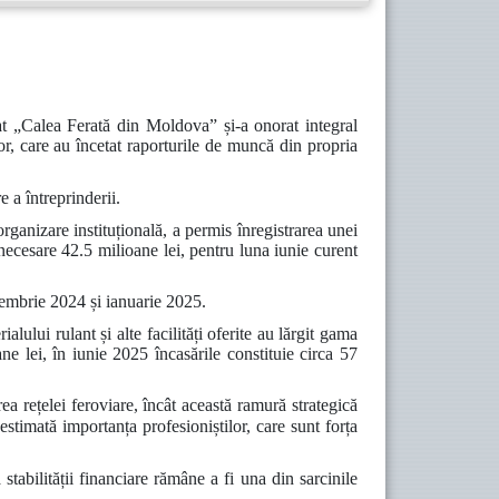
at „Calea Ferată din Moldova” și-a onorat integral
lor, care au încetat raporturile de muncă din propria
 a întreprinderii.
organizare instituțională, a permis înregistrarea unei
necesare 42.5 milioane lei, pentru luna iunie curent
ecembrie 2024 și ianuarie 2025.
ialului rulant și alte facilități oferite au lărgit gama
ne lei, în iunie 2025 încasările constituie circa 57
a rețelei feroviare, încât această ramură strategică
estimată importanța profesioniștilor, care sunt forța
 stabilității financiare
rămâne a fi una din sarcinile