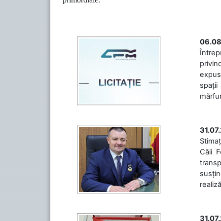
06.08
Întrep
privin
expuse
spații
mărfuri
31.07
Stimaț
Căii 
transp
susțin
realiz
31.07