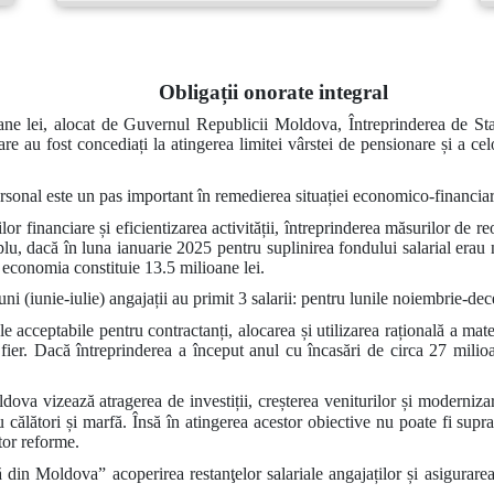
Obligații onorate integral
ane lei, alocat de Guvernul Republicii Moldova, Întreprinderea de St
care au fost concediați la atingerea limitei vârstei de pensionare și a ce
ersonal este un pas important în remedierea situației economico-financiare
lor financiare și eficientizarea activității, întreprinderea măsurilor de re
lu, dacă în luna ianuarie 2025 pentru suplinirea fondului salarial erau 
l economia constituie 13.5 milioane lei.
luni (iunie-iulie) angajații au primit 3 salarii: pentru lunile noiembrie-d
fele acceptabile pentru contractanți, alocarea și utilizarea rațională a mater
 fier. Dacă întreprinderea a început anul cu încasări de circa 27 milioa
va vizează atragerea de investiții, creșterea veniturilor și
modernizare
u călători și marfă.
Însă în atingerea acestor obiective nu poate fi supra
or reforme.
ată din Moldova”
a
coperirea restanţelor salariale angajaților
și asigurarea