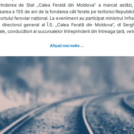
prinderea de Stat „Calea Ferată din Moldova” a marcat astăzi, 
sarea a 155 de ani de la fondarea căii ferate pe teritoriul Republi
ortului feroviar național. La eveniment au participat ministrul Infras
 directorul general al Î.S. „Calea Ferată din Moldova”, dl Serghe
ale, conducători ai sucursalelor întreprinderii din întreaga țară, veter
Afișați mai multe ...