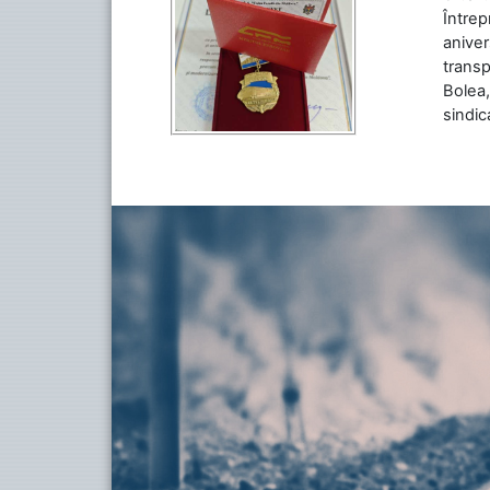
Între
aniver
transp
Bolea,
sindic