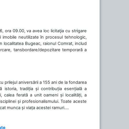
 ora 09.00, va avea loc licitaţia cu strigare
 imobile neutilizate în procesul tehnologic,
în localitatea Bugeac, raionul Comrat, includ
cărcare, tansbordare/depozitare temporară a
cu prilejul aniversării a 155 ani de la fondarea
toria, tradiția și contribuția esențială a
, calea ferată a unit oameni și localități, a
isciplinei și profesionalismului. Toate aceste
icat munca și viața acestei ramuri....
ate