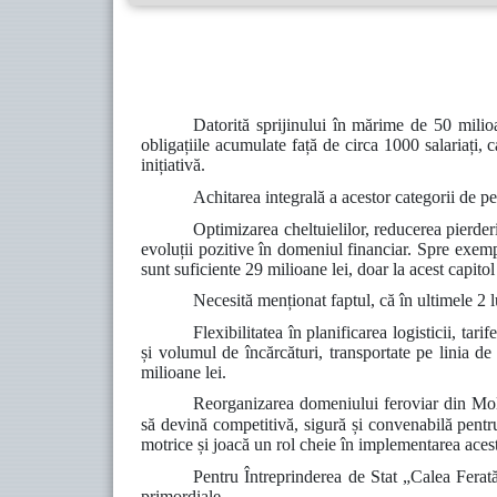
Datorită sprijinului în mărime de 50 milio
obligațiile acumulate față de circa 1000 salariați, 
inițiativă.
Achitarea integrală a acestor categorii de p
Optimizarea cheltuielilor, reducerea pierderi
evoluții pozitive în domeniul financiar. Spre exemp
sunt suficiente 29 milioane lei, doar la acest capito
Necesită menționat faptul, că
în ultimele 2 
Flexibilitatea în planificarea logisticii, tari
și volumul de încărcături, transportate pe linia de
milioane lei.
Reorganizarea domeniului feroviar din Moldo
să devină competitivă, sigură și convenabilă pentr
motrice și joacă un rol cheie în
implementarea acest
Pentru Întreprinderea de Stat „Calea Fer
primordiale.