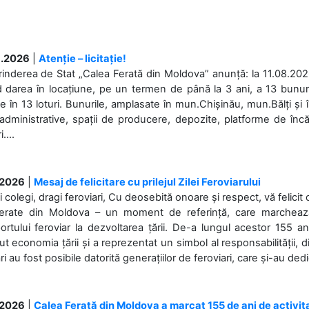
.2026
|
Atenție – licitație!
rinderea de Stat „Calea Ferată din Moldova” anunță: la 11.08.2026,
d darea în locațiune, pe un termen de până la 3 ani, a 13 bunuri
 în 13 loturi. Bunurile, amplasate în mun.Chișinău, mun.Bălți și 
 administrative, spații de producere, depozite, platforme de în
....
.2026
|
Mesaj de felicitare cu prilejul Zilei Feroviarului
i colegi, dragi feroviari, Cu deosebită onoare și respect, vă felicit 
Ferate din Moldova – un moment de referință, care marchează is
ortului feroviar la dezvoltarea țării. De-a lungul acestor 155 ani
ut economia țării și a reprezentat un simbol al responsabilității, d
ări au fost posibile datorită generațiilor de feroviari, care și-au ded
.2026
|
Calea Ferată din Moldova a marcat 155 de ani de activit