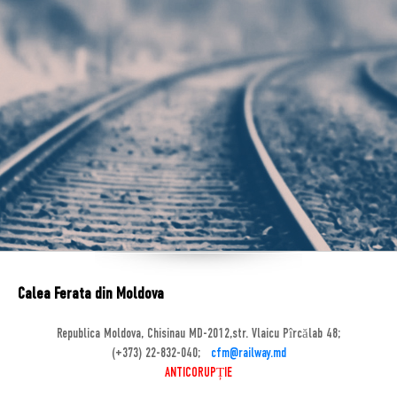
Calea Ferata din Moldova
Republica Moldova, Chisinau MD-2012,str. Vlaicu Pîrcălab 48;
(+373) 22-832-040;
cfm@railway.md
ANTICORUPȚIE