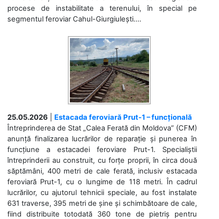
procese de instabilitate a terenului, în special pe
segmentul feroviar Cahul-Giurgiulești....
25.05.2026
|
Estacada feroviară Prut-1 – funcțională
Întreprinderea de Stat „Calea Ferată din Moldova” (CFM)
anunță finalizarea lucrărilor de reparație și punerea în
funcțiune a estacadei feroviare Prut-1. Specialiștii
întreprinderii au construit, cu forțe proprii, în circa două
săptămâni, 400 metri de cale ferată, inclusiv estacada
feroviară Prut-1, cu o lungime de 118 metri. În cadrul
lucrărilor, cu ajutorul tehnicii speciale, au fost instalate
631 traverse, 395 metri de șine și schimbătoare de cale,
fiind distribuite totodată 360 tone de pietriș pentru