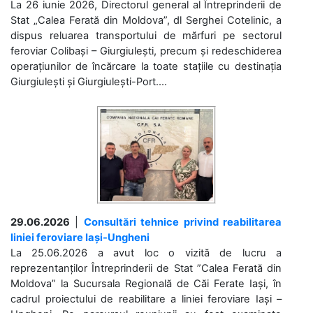
La 26 iunie 2026, Directorul general al Întreprinderii de
Stat „Calea Ferată din Moldova”, dl Serghei Cotelinic, a
dispus reluarea transportului de mărfuri pe sectorul
feroviar Colibași – Giurgiulești, precum și redeschiderea
operațiunilor de încărcare la toate stațiile cu destinația
Giurgiulești și Giurgiulești-Port....
29.06.2026
|
Consultări tehnice privind reabilitarea
liniei feroviare Iași-Ungheni
La 25.06.2026 a avut loc o vizită de lucru a
reprezentanților Întreprinderii de Stat ”Calea Ferată din
Moldova” la Sucursala Regională de Căi Ferate Iași, în
cadrul proiectului de reabilitare a liniei feroviare Iași –