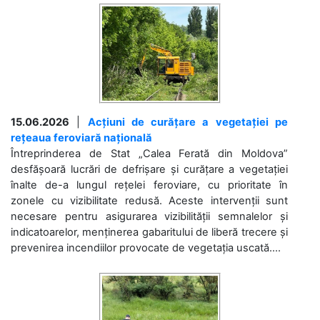
15.06.2026
|
Acțiuni de curățare a vegetației pe
rețeaua feroviară națională
Întreprinderea de Stat „Calea Ferată din Moldova”
desfășoară lucrări de defrișare și curățare a vegetației
înalte de-a lungul rețelei feroviare, cu prioritate în
zonele cu vizibilitate redusă. Aceste intervenții sunt
necesare pentru asigurarea vizibilității semnalelor și
indicatoarelor, menținerea gabaritului de liberă trecere și
prevenirea incendiilor provocate de vegetația uscată....