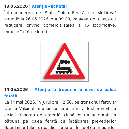
18.05.2026
|
Atenție – licitații!
Întreprinderea de Stat „Calea Ferată din Moldova”
anunță: la 26.05.2026, ora 09.00, va avea loc licitaţia cu
reducere privind comercializarea a 16 locomotive,
expuse în 16 de loturi...
14.05.2026
|
Atenție la trecerile la nivel cu calea
ferată!
La 14 mai 2026, în jurul orei 12.50, pe tronsonul feroviar
Ocnița–Vălcineț, mecanicul unui tren a fost nevoit să
aplice frânarea de urgență, după ce un automobil a
pătruns pe calea ferată cu încălcarea prevederilor
Regulamentului circulației rutiere. În pofida măsurilor