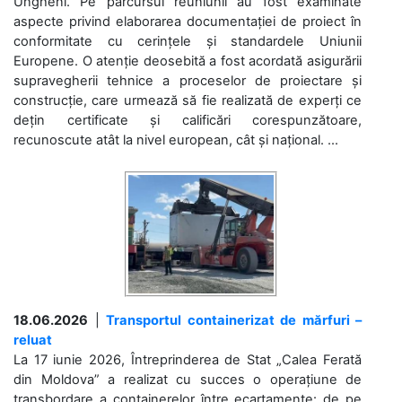
Ungheni. Pe parcursul reuniunii au fost examinate
aspecte privind elaborarea documentației de proiect în
conformitate cu cerințele și standardele Uniunii
Europene. O atenție deosebită a fost acordată asigurării
supravegherii tehnice a proceselor de proiectare și
construcție, care urmează să fie realizată de experți ce
dețin certificate și calificări corespunzătoare,
recunoscute atât la nivel european, cât și național. ...
18.06.2026
|
Transportul containerizat de mărfuri –
reluat
La 17 iunie 2026, Întreprinderea de Stat „Calea Ferată
din Moldova” a realizat cu succes o operațiune de
transbordare a containerelor între ecartamente: de pe