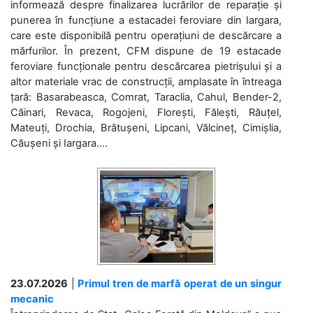
informează despre finalizarea lucrărilor de reparație și
punerea în funcțiune a estacadei feroviare din Iargara,
care este disponibilă pentru operațiuni de descărcare a
mărfurilor. În prezent, CFM dispune de 19 estacade
feroviare funcționale pentru descărcarea pietrișului și a
altor materiale vrac de construcții, amplasate în întreaga
țară: Basarabeasca, Comrat, Taraclia, Cahul, Bender-2,
Căinari, Revaca, Rogojeni, Florești, Fălești, Răuțel,
Mateuți, Drochia, Brătușeni, Lipcani, Vălcineț, Cimișlia,
Căușeni și Iargara....
23.07.2026
|
Primul tren de marfă operat de un singur
mecanic