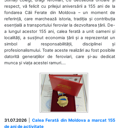
Stimați colegi, dragi feroviari, Cu deosebită onoare și
respect, vă felicit cu prilejul aniversării a 155 ani de la
fondarea Căii Ferate din Moldova – un moment de
referință, care marchează istoria, tradiția și contribuția
esențială a transportului feroviar la dezvoltarea țării. De-
a lungul acestor 155 ani, calea ferată a unit oameni și
localități, a susținut economia țării și a reprezentat un
simbol al responsabilității, disciplinei și
profesionalismului. Toate aceste realizări au fost posibile
datorită generațiilor de feroviari, care și-au dedicat
munca și viața acestei ramuri....
31.07.2026
|
Calea Ferată din Moldova a marcat 155
de ani de activitate