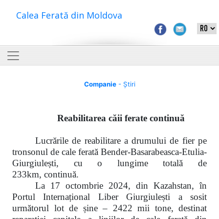
Calea Ferată din Moldova
Companie
- Știri
Reabilitarea căii ferate continuă
Lucrările de reabilitare a drumului de fier pe
tronsonul de cale ferată
Bender-Basarabeasca-Etulia-
Giurgiulești, cu o lungime totală de
233km,
c
ontinuă.
La
17 octombrie 2024,
din Kazahstan, în
Portul Internațional Liber Giurgiulești a sosit
următorul lot de șine –
2422 mii tone
, destinat