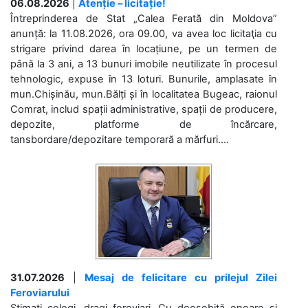
06.08.2026
|
Atenție – licitație!
Întreprinderea de Stat „Calea Ferată din Moldova”
anunță: la 11.08.2026, ora 09.00, va avea loc licitaţia cu
strigare privind darea în locațiune, pe un termen de
până la 3 ani, a 13 bunuri imobile neutilizate în procesul
tehnologic, expuse în 13 loturi. Bunurile, amplasate în
mun.Chișinău, mun.Bălți și în localitatea Bugeac, raionul
Comrat, includ spații administrative, spații de producere,
depozite, platforme de încărcare,
tansbordare/depozitare temporară a mărfuri....
31.07.2026
|
Mesaj de felicitare cu prilejul Zilei
Feroviarului