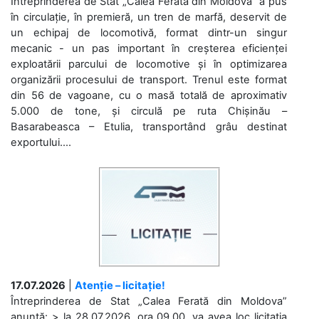
Întreprinderea de Stat „Calea Ferată din Moldova” a pus
în circulație, în premieră, un tren de marfă, deservit de
un echipaj de locomotivă, format dintr-un singur
mecanic - un pas important în creșterea eficienței
exploatării parcului de locomotive și în optimizarea
organizării procesului de transport. Trenul este format
din 56 de vagoane, cu o masă totală de aproximativ
5.000 de tone, și circulă pe ruta Chișinău –
Basarabeasca – Etulia, transportând grâu destinat
exportului....
17.07.2026
|
Atenție – licitație!
Întreprinderea de Stat „Calea Ferată din Moldova”
anunță: > la 28.07.2026, ora 09.00, va avea loc licitaţia