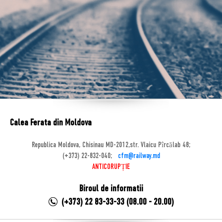
Calea Ferata din Moldova
Republica Moldova, Chisinau MD-2012,str. Vlaicu Pîrcălab 48;
(+373) 22-832-040;
cfm@railway.md
ANTICORUPȚIE
Biroul de informatii
(+373) 22 83-33-33 (08.00 - 20.00)