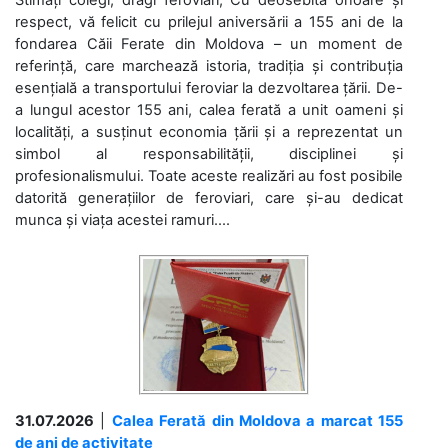
Stimați colegi, dragi feroviari, Cu deosebită onoare și
respect, vă felicit cu prilejul aniversării a 155 ani de la
fondarea Căii Ferate din Moldova – un moment de
referință, care marchează istoria, tradiția și contribuția
esențială a transportului feroviar la dezvoltarea țării. De-
a lungul acestor 155 ani, calea ferată a unit oameni și
localități, a susținut economia țării și a reprezentat un
simbol al responsabilității, disciplinei și
profesionalismului. Toate aceste realizări au fost posibile
datorită generațiilor de feroviari, care și-au dedicat
munca și viața acestei ramuri....
31.07.2026
|
Calea Ferată din Moldova a marcat 155
de ani de activitate