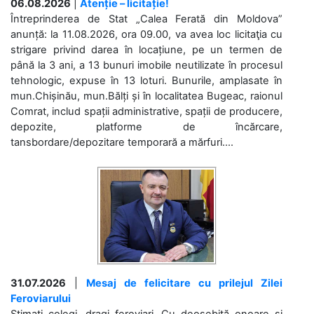
06.08.2026
|
Atenție – licitație!
Întreprinderea de Stat „Calea Ferată din Moldova”
anunță: la 11.08.2026, ora 09.00, va avea loc licitaţia cu
strigare privind darea în locațiune, pe un termen de
până la 3 ani, a 13 bunuri imobile neutilizate în procesul
tehnologic, expuse în 13 loturi. Bunurile, amplasate în
mun.Chișinău, mun.Bălți și în localitatea Bugeac, raionul
Comrat, includ spații administrative, spații de producere,
depozite, platforme de încărcare,
tansbordare/depozitare temporară a mărfuri....
31.07.2026
|
Mesaj de felicitare cu prilejul Zilei
Feroviarului