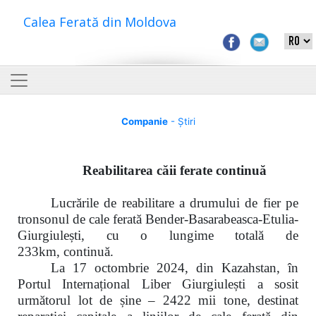
Calea Ferată din Moldova
Companie
- Știri
Reabilitarea căii ferate continuă
Lucrările de reabilitare a drumului de fier pe
tronsonul de cale ferată
Bender-Basarabeasca-Etulia-
Giurgiulești, cu o lungime totală de
233km,
c
ontinuă.
La
17 octombrie 2024,
din Kazahstan, în
Portul Internațional Liber Giurgiulești a sosit
următorul lot de șine –
2422 mii tone
, destinat