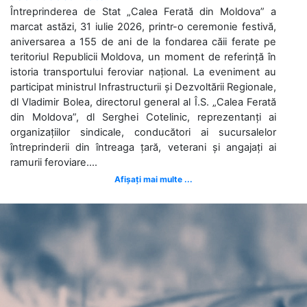
Întreprinderea de Stat „Calea Ferată din Moldova” a
marcat astăzi, 31 iulie 2026, printr-o ceremonie festivă,
aniversarea a 155 de ani de la fondarea căii ferate pe
teritoriul Republicii Moldova, un moment de referință în
istoria transportului feroviar național. La eveniment au
participat ministrul Infrastructurii și Dezvoltării Regionale,
dl Vladimir Bolea, directorul general al Î.S. „Calea Ferată
din Moldova”, dl Serghei Cotelinic, reprezentanți ai
organizațiilor sindicale, conducători ai sucursalelor
întreprinderii din întreaga țară, veterani și angajați ai
ramurii feroviare....
Afișați mai multe ...