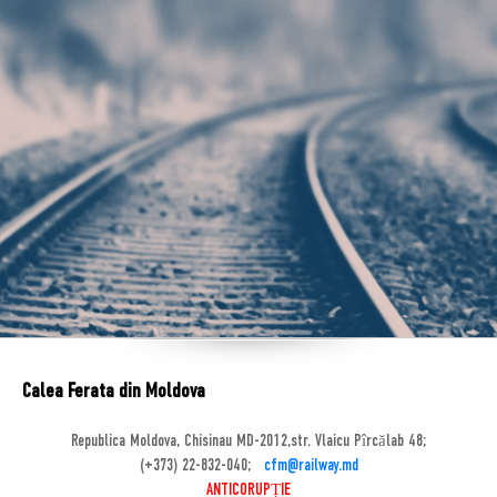
Calea Ferata din Moldova
Republica Moldova, Chisinau MD-2012,str. Vlaicu Pîrcălab 48;
(+373) 22-832-040;
cfm@railway.md
ANTICORUPȚIE