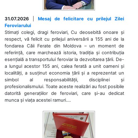
31.07.2026
|
Mesaj de felicitare cu prilejul Zilei
Feroviarului
Stimați colegi, dragi feroviari, Cu deosebită onoare și
respect, vă felicit cu prilejul aniversării a 155 ani de la
fondarea Căii Ferate din Moldova – un moment de
referință, care marchează istoria, tradiția și contribuția
esențială a transportului feroviar la dezvoltarea țării. De-
a lungul acestor 155 ani, calea ferată a unit oameni și
localități, a susținut economia țării și a reprezentat un
simbol al responsabilității, disciplinei și
profesionalismului. Toate aceste realizări au fost posibile
datorită generațiilor de feroviari, care și-au dedicat
munca și viața acestei ramuri....