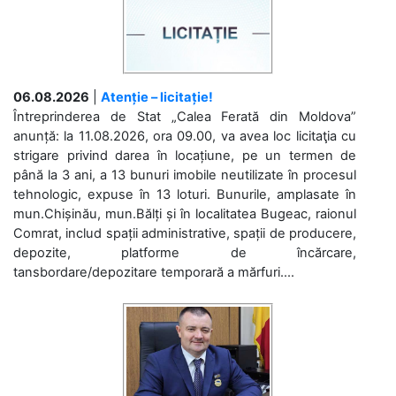
06.08.2026
|
Atenție – licitație!
Întreprinderea de Stat „Calea Ferată din Moldova”
anunță: la 11.08.2026, ora 09.00, va avea loc licitaţia cu
strigare privind darea în locațiune, pe un termen de
până la 3 ani, a 13 bunuri imobile neutilizate în procesul
tehnologic, expuse în 13 loturi. Bunurile, amplasate în
mun.Chișinău, mun.Bălți și în localitatea Bugeac, raionul
Comrat, includ spații administrative, spații de producere,
depozite, platforme de încărcare,
tansbordare/depozitare temporară a mărfuri....