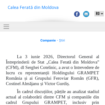
Calea Ferată din Moldova
Companie
- Știri
La 3 iunie 2026, Directorul General al
Întreprinderii de Stat „Calea Ferată din Moldova”
(CFM), dl Serghei Cotelinic, a avut o întrevedere de
lucru cu reprezentanții Holdingului GRAMPET
România și ai Grupului Feroviar Român (GFR),
Costinel Almăjanu și Victor Gurdiș.
În cadrul discuțiilor, părțile au analizat stadiul
actual al colaborării dintre CFM și companiile din
cadrul Grupului GRAMPET, inclusiv prin