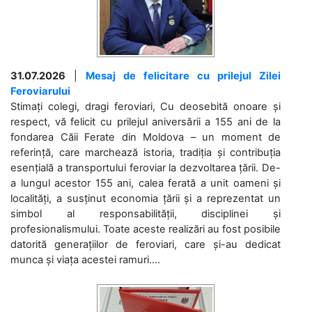
31.07.2026
|
Mesaj de felicitare cu prilejul Zilei
Feroviarului
Stimați colegi, dragi feroviari, Cu deosebită onoare și
respect, vă felicit cu prilejul aniversării a 155 ani de la
fondarea Căii Ferate din Moldova – un moment de
referință, care marchează istoria, tradiția și contribuția
esențială a transportului feroviar la dezvoltarea țării. De-
a lungul acestor 155 ani, calea ferată a unit oameni și
localități, a susținut economia țării și a reprezentat un
simbol al responsabilității, disciplinei și
profesionalismului. Toate aceste realizări au fost posibile
datorită generațiilor de feroviari, care și-au dedicat
munca și viața acestei ramuri....