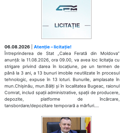
06.08.2026
|
Atenție – licitație!
Întreprinderea de Stat „Calea Ferată din Moldova”
anunță: la 11.08.2026, ora 09.00, va avea loc licitaţia cu
strigare privind darea în locațiune, pe un termen de
până la 3 ani, a 13 bunuri imobile neutilizate în procesul
tehnologic, expuse în 13 loturi. Bunurile, amplasate în
mun.Chișinău, mun.Bălți și în localitatea Bugeac, raionul
Comrat, includ spații administrative, spații de producere,
depozite, platforme de încărcare,
tansbordare/depozitare temporară a mărfuri....