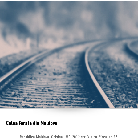
Calea Ferata din Moldova
Republica Moldova, Chisinau MD-2012,str. Vlaicu Pîrcălab 48;