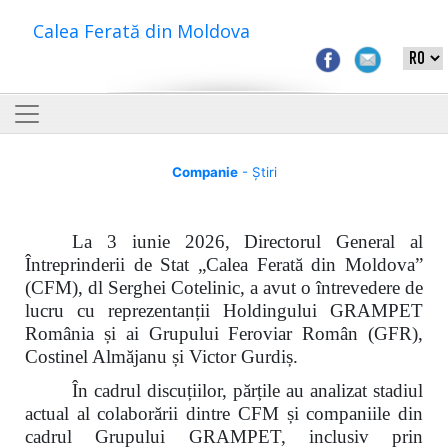
Calea Ferată din Moldova
Companie
- Știri
La 3 iunie 2026, Directorul General al
Întreprinderii de Stat „Calea Ferată din Moldova”
(CFM), dl Serghei Cotelinic, a avut o întrevedere de
lucru cu reprezentanții Holdingului GRAMPET
România și ai Grupului Feroviar Român (GFR),
Costinel Almăjanu și Victor Gurdiș.
În cadrul discuțiilor, părțile au analizat stadiul
actual al colaborării dintre CFM și companiile din
cadrul Grupului GRAMPET, inclusiv prin