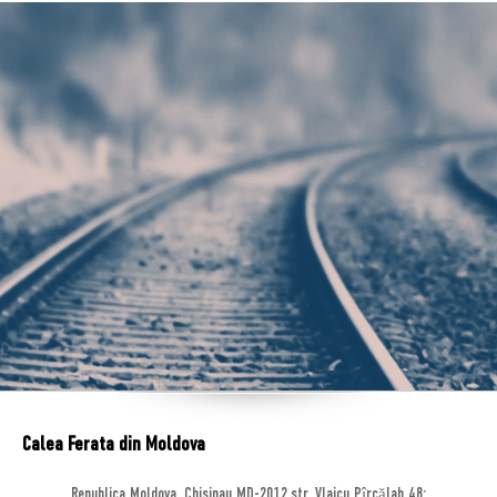
Calea Ferata din Moldova
Republica Moldova, Chisinau MD-2012,str. Vlaicu Pîrcălab 48;