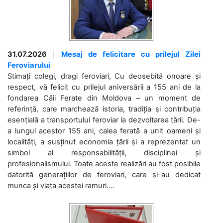
31.07.2026
|
Mesaj de felicitare cu prilejul Zilei
Feroviarului
Stimați colegi, dragi feroviari, Cu deosebită onoare și
respect, vă felicit cu prilejul aniversării a 155 ani de la
fondarea Căii Ferate din Moldova – un moment de
referință, care marchează istoria, tradiția și contribuția
esențială a transportului feroviar la dezvoltarea țării. De-
a lungul acestor 155 ani, calea ferată a unit oameni și
localități, a susținut economia țării și a reprezentat un
simbol al responsabilității, disciplinei și
profesionalismului. Toate aceste realizări au fost posibile
datorită generațiilor de feroviari, care și-au dedicat
munca și viața acestei ramuri....