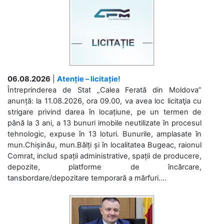
06.08.2026
|
Atenție – licitație!
Întreprinderea de Stat „Calea Ferată din Moldova”
anunță: la 11.08.2026, ora 09.00, va avea loc licitaţia cu
strigare privind darea în locațiune, pe un termen de
până la 3 ani, a 13 bunuri imobile neutilizate în procesul
tehnologic, expuse în 13 loturi. Bunurile, amplasate în
mun.Chișinău, mun.Bălți și în localitatea Bugeac, raionul
Comrat, includ spații administrative, spații de producere,
depozite, platforme de încărcare,
tansbordare/depozitare temporară a mărfuri....