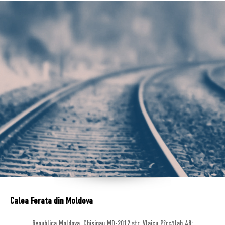
Calea Ferata din Moldova
Republica Moldova, Chisinau MD-2012,str. Vlaicu Pîrcălab 48;