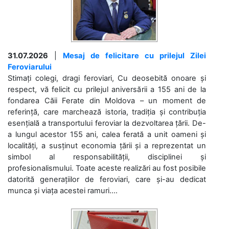
31.07.2026
|
Mesaj de felicitare cu prilejul Zilei
Feroviarului
Stimați colegi, dragi feroviari, Cu deosebită onoare și
respect, vă felicit cu prilejul aniversării a 155 ani de la
fondarea Căii Ferate din Moldova – un moment de
referință, care marchează istoria, tradiția și contribuția
esențială a transportului feroviar la dezvoltarea țării. De-
a lungul acestor 155 ani, calea ferată a unit oameni și
localități, a susținut economia țării și a reprezentat un
simbol al responsabilității, disciplinei și
profesionalismului. Toate aceste realizări au fost posibile
datorită generațiilor de feroviari, care și-au dedicat
munca și viața acestei ramuri....