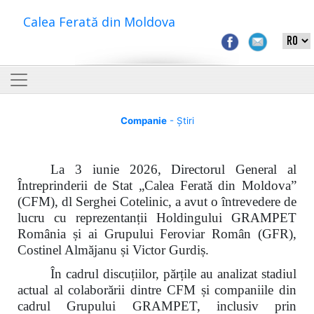
Calea Ferată din Moldova
Companie
- Știri
La 3 iunie 2026, Directorul General al
Întreprinderii de Stat „Calea Ferată din Moldova”
(CFM), dl Serghei Cotelinic, a avut o întrevedere de
lucru cu reprezentanții Holdingului GRAMPET
România și ai Grupului Feroviar Român (GFR),
Costinel Almăjanu și Victor Gurdiș.
În cadrul discuțiilor, părțile au analizat stadiul
actual al colaborării dintre CFM și companiile din
cadrul Grupului GRAMPET, inclusiv prin