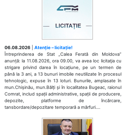
06.08.2026
|
Atenție – licitație!
Întreprinderea de Stat „Calea Ferată din Moldova”
anunță: la 11.08.2026, ora 09.00, va avea loc licitaţia cu
strigare privind darea în locațiune, pe un termen de
până la 3 ani, a 13 bunuri imobile neutilizate în procesul
tehnologic, expuse în 13 loturi. Bunurile, amplasate în
mun.Chișinău, mun.Bălți și în localitatea Bugeac, raionul
Comrat, includ spații administrative, spații de producere,
depozite, platforme de încărcare,
tansbordare/depozitare temporară a mărfuri....