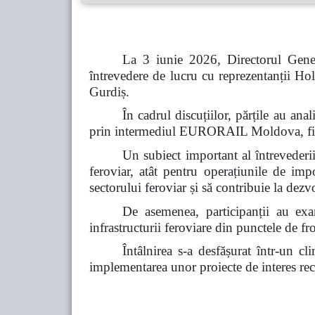
La 3 iunie 2026, Directorul Gener
întrevedere de lucru cu reprezentanții
Gurdiș.
În cadrul discuțiilor, părțile au a
prin intermediul EURORAIL Moldova, fiind 
Un subiect important al întrevederii 
feroviar, atât pentru operațiunile de imp
sectorului feroviar și să contribuie la dez
De asemenea, participanții au exam
infrastructurii feroviare din punctele de fro
Întâlnirea s-a desfășurat într-un c
implementarea unor proiecte de interes reci