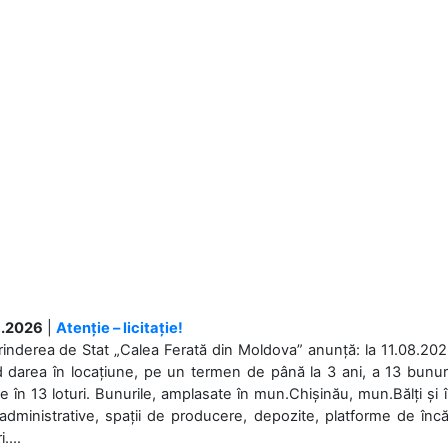
.2026
|
Atenție – licitație!
rinderea de Stat „Calea Ferată din Moldova” anunță: la 11.08.2026,
d darea în locațiune, pe un termen de până la 3 ani, a 13 bunuri
 în 13 loturi. Bunurile, amplasate în mun.Chișinău, mun.Bălți și 
 administrative, spații de producere, depozite, platforme de în
....