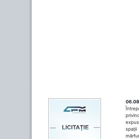
06.08
Întrep
privin
expuse
spații
mărfuri