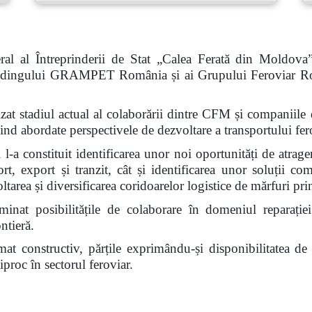
al al Întreprinderii de Stat „Calea Ferată din Moldova
 Holdingului GRAMPET România și ai Grupului Feroviar R
nalizat stadiul actual al colaborării dintre CFM și compan
abordate perspectivele de dezvoltare a transportului fero
l-a constituit identificarea unor noi oportunități de atrage
ort, export și tranzit, cât și identificarea unor soluții c
voltarea și diversificarea coridoarelor logistice de mărfuri 
inat posibilitățile de colaborare în domeniul reparației
ntieră.
limat constructiv, părțile exprimându-și disponibilitatea d
proc în sectorul feroviar.