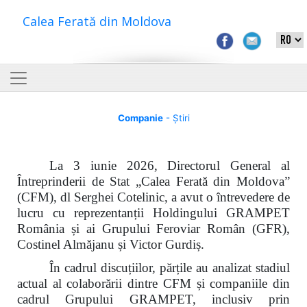
Calea Ferată din Moldova
Companie
- Știri
La 3 iunie 2026, Directorul General al
Întreprinderii de Stat „Calea Ferată din Moldova”
(CFM), dl Serghei Cotelinic, a avut o întrevedere de
lucru cu reprezentanții Holdingului GRAMPET
România și ai Grupului Feroviar Român (GFR),
Costinel Almăjanu și Victor Gurdiș.
În cadrul discuțiilor, părțile au analizat stadiul
actual al colaborării dintre CFM și companiile din
cadrul Grupului GRAMPET, inclusiv prin