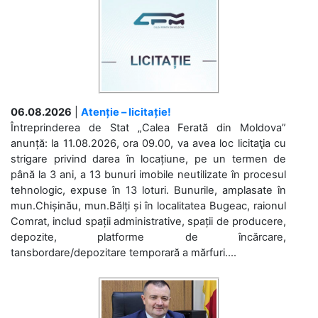
06.08.2026
|
Atenție – licitație!
Întreprinderea de Stat „Calea Ferată din Moldova”
anunță: la 11.08.2026, ora 09.00, va avea loc licitaţia cu
strigare privind darea în locațiune, pe un termen de
până la 3 ani, a 13 bunuri imobile neutilizate în procesul
tehnologic, expuse în 13 loturi. Bunurile, amplasate în
mun.Chișinău, mun.Bălți și în localitatea Bugeac, raionul
Comrat, includ spații administrative, spații de producere,
depozite, platforme de încărcare,
tansbordare/depozitare temporară a mărfuri....