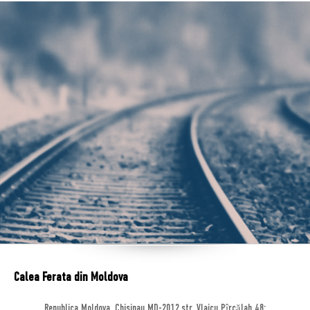
Calea Ferata din Moldova
Republica Moldova, Chisinau MD-2012,str. Vlaicu Pîrcălab 48;