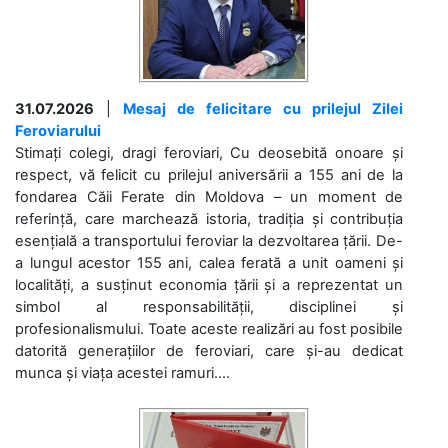
31.07.2026
|
Mesaj de felicitare cu prilejul Zilei
Feroviarului
Stimați colegi, dragi feroviari, Cu deosebită onoare și
respect, vă felicit cu prilejul aniversării a 155 ani de la
fondarea Căii Ferate din Moldova – un moment de
referință, care marchează istoria, tradiția și contribuția
esențială a transportului feroviar la dezvoltarea țării. De-
a lungul acestor 155 ani, calea ferată a unit oameni și
localități, a susținut economia țării și a reprezentat un
simbol al responsabilității, disciplinei și
profesionalismului. Toate aceste realizări au fost posibile
datorită generațiilor de feroviari, care și-au dedicat
munca și viața acestei ramuri....