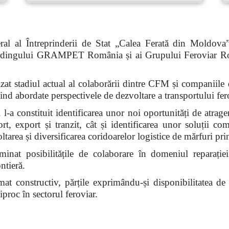
al al Întreprinderii de Stat „Calea Ferată din Moldova
 Holdingului GRAMPET România și ai Grupului Feroviar R
nalizat stadiul actual al colaborării dintre CFM și compan
abordate perspectivele de dezvoltare a transportului fero
l-a constituit identificarea unor noi oportunități de atrage
ort, export și tranzit, cât și identificarea unor soluții c
voltarea și diversificarea coridoarelor logistice de mărfuri 
inat posibilitățile de colaborare în domeniul reparației
ntieră.
limat constructiv, părțile exprimându-și disponibilitatea d
proc în sectorul feroviar.