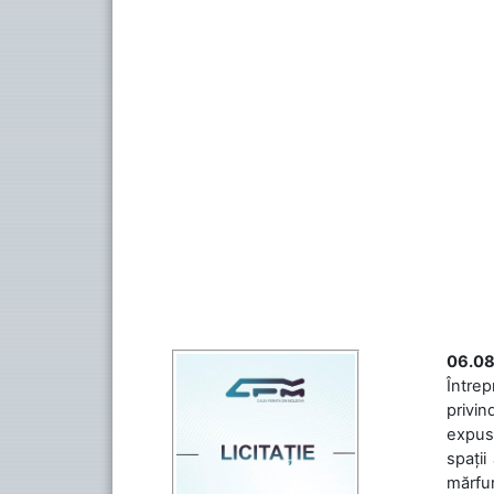
06.08
Întrep
privin
expuse
spații
mărfuri