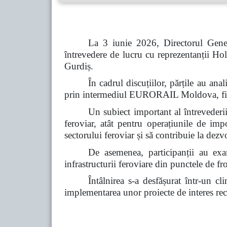
La 3 iunie 2026, Directorul Gener
întrevedere de lucru cu reprezentanții
Gurdiș.
În cadrul discuțiilor, părțile au a
prin intermediul EURORAIL Moldova, fiind 
Un subiect important al întrevederii 
feroviar, atât pentru operațiunile de imp
sectorului feroviar și să contribuie la dez
De asemenea, participanții au exam
infrastructurii feroviare din punctele de fro
Întâlnirea s-a desfășurat într-un c
implementarea unor proiecte de interes reci