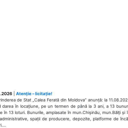
.2026
|
Atenție – licitație!
rinderea de Stat „Calea Ferată din Moldova” anunță: la 11.08.2026,
d darea în locațiune, pe un termen de până la 3 ani, a 13 bunuri
 în 13 loturi. Bunurile, amplasate în mun.Chișinău, mun.Bălți și 
 administrative, spații de producere, depozite, platforme de în
....