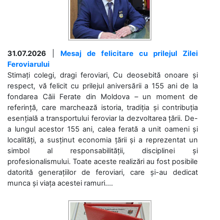
31.07.2026
|
Mesaj de felicitare cu prilejul Zilei
Feroviarului
Stimați colegi, dragi feroviari, Cu deosebită onoare și
respect, vă felicit cu prilejul aniversării a 155 ani de la
fondarea Căii Ferate din Moldova – un moment de
referință, care marchează istoria, tradiția și contribuția
esențială a transportului feroviar la dezvoltarea țării. De-
a lungul acestor 155 ani, calea ferată a unit oameni și
localități, a susținut economia țării și a reprezentat un
simbol al responsabilității, disciplinei și
profesionalismului. Toate aceste realizări au fost posibile
datorită generațiilor de feroviari, care și-au dedicat
munca și viața acestei ramuri....