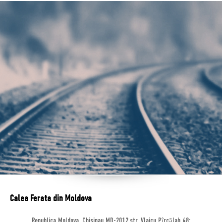
Calea Ferata din Moldova
Republica Moldova, Chisinau MD-2012,str. Vlaicu Pîrcălab 48;