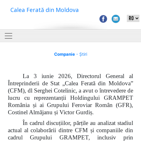
Calea Ferată din Moldova
Companie
- Știri
La 3 iunie 2026, Directorul General al
Întreprinderii de Stat „Calea Ferată din Moldova”
(CFM), dl Serghei Cotelinic, a avut o întrevedere de
lucru cu reprezentanții Holdingului GRAMPET
România și ai Grupului Feroviar Român (GFR),
Costinel Almăjanu și Victor Gurdiș.
În cadrul discuțiilor, părțile au analizat stadiul
actual al colaborării dintre CFM și companiile din
cadrul Grupului GRAMPET, inclusiv prin