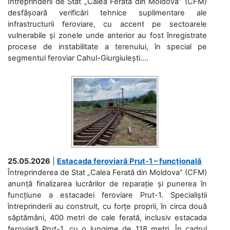
Întreprinderii de Stat „Calea Ferată din Moldova” (CFM)
desfășoară verificări tehnice suplimentare ale
infrastructurii feroviare, cu accent pe sectoarele
vulnerabile și zonele unde anterior au fost înregistrate
procese de instabilitate a terenului, în special pe
segmentul feroviar Cahul-Giurgiulești....
25.05.2026
|
Estacada feroviară Prut-1 – funcțională
Întreprinderea de Stat „Calea Ferată din Moldova” (CFM)
anunță finalizarea lucrărilor de reparație și punerea în
funcțiune a estacadei feroviare Prut-1. Specialiștii
întreprinderii au construit, cu forțe proprii, în circa două
săptămâni, 400 metri de cale ferată, inclusiv estacada
feroviară Prut-1, cu o lungime de 118 metri. În cadrul