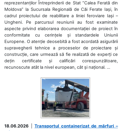
reprezentanților Întreprinderii de Stat ”Calea Ferată din
Moldova” la Sucursala Regională de Căi Ferate Iași, în
cadrul proiectului de reabilitare a liniei feroviare Iași –
Ungheni. Pe parcursul reuniunii au fost examinate
aspecte privind elaborarea documentației de proiect în
conformitate cu cerințele și standardele Uniunii
Europene. O atenție deosebită a fost acordată asigurării
supravegherii tehnice a proceselor de proiectare și
construcție, care urmează să fie realizată de experți ce
dețin certificate și calificări corespunzătoare,
recunoscute atât la nivel european, cât și național. ...
18.06.2026
|
Transportul containerizat de mărfuri –