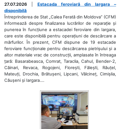
27.07.2026
|
Estacada feroviară din Iargara –
disponibilă
Întreprinderea de Stat „Calea Ferată din Moldova” (CFM)
informează despre finalizarea lucrărilor de reparație și
punerea în funcțiune a estacadei feroviare din Iargara,
care este disponibilă pentru operațiuni de descărcare a
mărfurilor. În prezent, CFM dispune de 19 estacade
feroviare funcționale pentru descărcarea pietrișului și a
altor materiale vrac de construcții, amplasate în întreaga
țară: Basarabeasca, Comrat, Taraclia, Cahul, Bender-2,
Căinari, Revaca, Rogojeni, Florești, Fălești, Răuțel,
Mateuți, Drochia, Brătușeni, Lipcani, Vălcineț, Cimișlia,
Căușeni și Iargara....