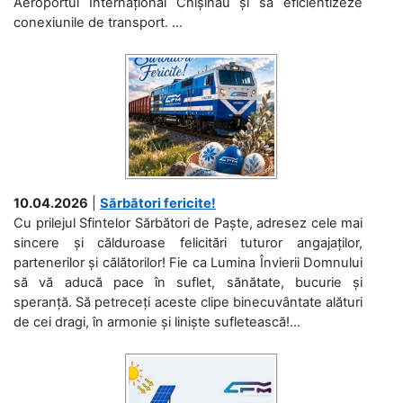
Aeroportul Internațional Chișinău și să eficientizeze
conexiunile de transport. ...
10.04.2026
|
Sărbători fericite!
Cu prilejul Sfintelor Sărbători de Paște, adresez cele mai
sincere și călduroase felicitări tuturor angajaților,
partenerilor și călătorilor! Fie ca Lumina Învierii Domnului
să vă aducă pace în suflet, sănătate, bucurie și
speranță. Să petreceți aceste clipe binecuvântate alături
de cei dragi, în armonie și liniște sufletească!...