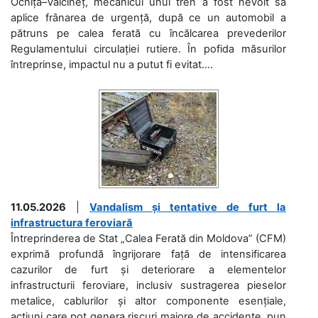
Ocnița–Vălcineț, mecanicul unui tren a fost nevoit să
aplice frânarea de urgență, după ce un automobil a
pătruns pe calea ferată cu încălcarea prevederilor
Regulamentului circulației rutiere. În pofida măsurilor
întreprinse, impactul nu a putut fi evitat....
11.05.2026
|
Vandalism și tentative de furt la
infrastructura feroviară
Întreprinderea de Stat „Calea Ferată din Moldova” (CFM)
exprimă profundă îngrijorare față de intensificarea
cazurilor de furt și deteriorare a elementelor
infrastructurii feroviare, inclusiv sustragerea pieselor
metalice, cablurilor și altor componente esențiale,
acțiuni care pot genera riscuri majore de accidente, pun