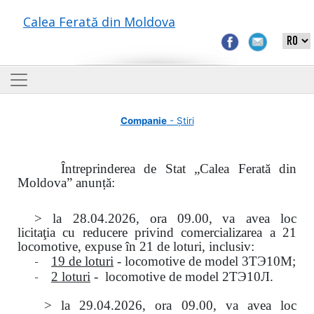
Calea Ferată din Moldova
Companie
- Știri
Întreprinderea de Stat „Calea Ferată din
Moldova” anunță:
> la
28.04.2026, ora 09.00,
va avea loc
licitaţia
cu reducere privind comercializarea a 21
locomotive, expuse în 21 de loturi, inclusiv:
-
19 de loturi
- locomotive de model
3
ТЭ
10
М
;
-
2 loturi
- locomotive de model
2
ТЭ
10
Л
.
>
la
29.04.2026
, ora 09.00, va avea loc