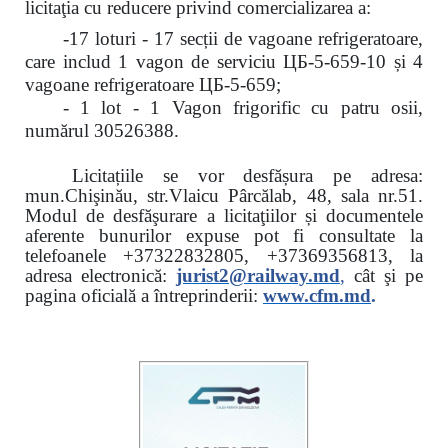
licitaţia cu reducere
privind comercializarea a:
-17 loturi - 17 secții de vagoane refrigeratoare,
care includ 1 vagon de serviciu ЦБ-5-659-10 și 4
vagoane refrigeratoare ЦБ-5-659;
- 1 lot - 1 Vagon frigorific cu patru osii,
numărul 30526388.
Licitațiile se vor desfășura pe adresa:
mun.Chişinău, str.Vlaicu Pârcălab, 48, sala nr.51.
Modul de desfăşurare a licitaţiilor și documentele
aferente bunurilor expuse pot fi consultate la
telefoanele
+37322832805, +37369356813, la
adresa electronică:
jurist2@railway.md
,
cât şi
pe
pagina oficială a întreprinderii:
www.
cfm.md
.