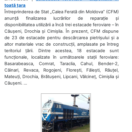
toată țara
Întreprinderea de Stat „Calea Ferată din Moldova” (CFM)
anunță finalizarea lucrărilor de reparație și
disponibilitatea utilizării a încă trei estacade feroviare – în
Căușeni, Drochia și Cimișlia. În prezent, CFM dispune
de 23 de estacade pentru descărcarea pietrișului și a
altor materiale vrac de construcții, amplasate pe întreg
teritoriul țării. Dintre acestea, 18 estacade sunt
funcționale, localizate în următoarele stații feroviare:
Basarabeasca, Comrat, Taraclia, Cahul, Bender-2,
Căinari, Revaca, Rogojeni, Florești, Fălești, Răuțel,
Mateuți, Drochia, Brătușeni, Lipcani, Vălcineț, Cimișlia și
Căușeni. ...