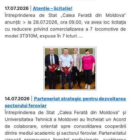
17.07.2026
|
Atenție – licitație!
Întreprinderea de Stat „Calea Ferată din Moldova”
anunță: > la 28.07.2026, ora 09.00, va avea loc licitaţia
cu reducere privind comercializarea a 7 locomotive de
model 3ТЭ10М, expuse în 7 loturi. ...
14.07.2026
|
Parteneriat strategic pentru dezvoltarea
sectorului feroviar
Întreprinderea de Stat „Calea Ferată din Moldova” și
Universitatea Tehnică a Moldovei au încheiat un Acord
de colaborare, orientat spre consolidarea cooperării
dintre mediul academic și sectorul feroviar. Parteneriatul
vizează promovarea formării profesionale, susținerea