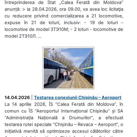
Întreprinderea de Stat „Calea Ferată din Moldova”
anunță: > la 28.04.2026, ora 09.00, va avea loc licitaţia
cu reducere privind comercializarea a 21 locomotive,
expuse în 21 de loturi, inclusiv: - 19 de loturi -
locomotive de model 3ТЭ10М; - 2 loturi - locomotive de
model 2ТЭ10Л. ...
14.04.2026
|
Testarea conexiunii Chișinău – Aeroport
La 14 aprilie 2026, ÎS “Calea Ferată din Moldova”, în
comun cu ÎS “Aeroportul Internațional Chișinău” și SA
“Administrația Națională a Drumurilor”, a efectuat
testarea rutei speciale “Chișinău – Revaca – Aeroport”, o
inițiativă menită să optimizeze accesul călătorilor către