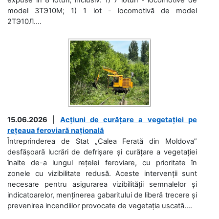
model 3ТЭ10М; 1) 1 lot - locomotivă de model
2ТЭ10Л....
15.06.2026
|
Acțiuni de curățare a vegetației pe
rețeaua feroviară națională
Întreprinderea de Stat „Calea Ferată din Moldova”
desfășoară lucrări de defrișare și curățare a vegetației
înalte de-a lungul rețelei feroviare, cu prioritate în
zonele cu vizibilitate redusă. Aceste intervenții sunt
necesare pentru asigurarea vizibilității semnalelor și
indicatoarelor, menținerea gabaritului de liberă trecere și
prevenirea incendiilor provocate de vegetația uscată....