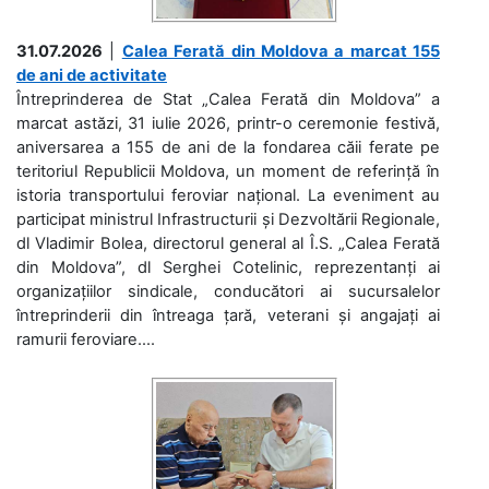
31.07.2026
|
Calea Ferată din Moldova a marcat 155
de ani de activitate
Întreprinderea de Stat „Calea Ferată din Moldova” a
marcat astăzi, 31 iulie 2026, printr-o ceremonie festivă,
aniversarea a 155 de ani de la fondarea căii ferate pe
teritoriul Republicii Moldova, un moment de referință în
istoria transportului feroviar național. La eveniment au
participat ministrul Infrastructurii și Dezvoltării Regionale,
dl Vladimir Bolea, directorul general al Î.S. „Calea Ferată
din Moldova”, dl Serghei Cotelinic, reprezentanți ai
organizațiilor sindicale, conducători ai sucursalelor
întreprinderii din întreaga țară, veterani și angajați ai
ramurii feroviare....