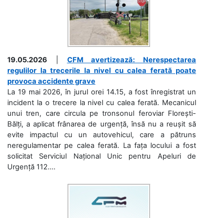
19.05.2026
|
CFM avertizează: Nerespectarea
regulilor la trecerile la nivel cu calea ferată poate
provoca accidente grave
La 19 mai 2026, în jurul orei 14.15, a fost înregistrat un
incident la o trecere la nivel cu calea ferată. Mecanicul
unui tren, care circula pe tronsonul feroviar Florești-
Bălți, a aplicat frânarea de urgență, însă nu a reușit să
evite impactul cu un autovehicul, care a pătruns
neregulamentar pe calea ferată. La fața locului a fost
solicitat Serviciul Național Unic pentru Apeluri de
Urgență 112....