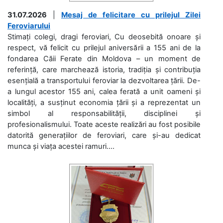
31.07.2026
|
Mesaj de felicitare cu prilejul Zilei
Feroviarului
Stimați colegi, dragi feroviari, Cu deosebită onoare și
respect, vă felicit cu prilejul aniversării a 155 ani de la
fondarea Căii Ferate din Moldova – un moment de
referință, care marchează istoria, tradiția și contribuția
esențială a transportului feroviar la dezvoltarea țării. De-
a lungul acestor 155 ani, calea ferată a unit oameni și
localități, a susținut economia țării și a reprezentat un
simbol al responsabilității, disciplinei și
profesionalismului. Toate aceste realizări au fost posibile
datorită generațiilor de feroviari, care și-au dedicat
munca și viața acestei ramuri....