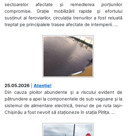
sectoarelor afectate și remedierea porțiunilor
compromise. Grație mobilizării rapide și efortului
susținut al feroviarilor, circulația trenurilor a fost reluată
treptat pe principalele trasee afectate de intemperii. ...
25.05.2026
|
Atenție!
Din cauza ploilor abundente și a riscului evident de
pătrundere a apei la componentele de sub vagoane și la
sistemul de alimentare electrică, trenul de pe ruta Iași–
Chișinău a fost nevoit să staționeze în stația Pîrlița. ...