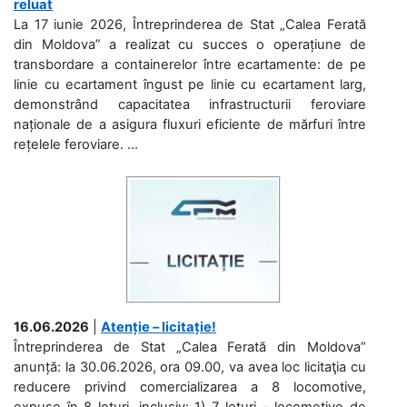
reluat
La 17 iunie 2026, Întreprinderea de Stat „Calea Ferată
din Moldova” a realizat cu succes o operațiune de
transbordare a containerelor între ecartamente: de pe
linie cu ecartament îngust pe linie cu ecartament larg,
demonstrând capacitatea infrastructurii feroviare
naționale de a asigura fluxuri eficiente de mărfuri între
rețelele feroviare. ...
16.06.2026
|
Atenție – licitație!
Întreprinderea de Stat „Calea Ferată din Moldova”
anunță: la 30.06.2026, ora 09.00, va avea loc licitaţia cu
reducere privind comercializarea a 8 locomotive,
expuse în 8 loturi, inclusiv: 1) 7 loturi - locomotive de