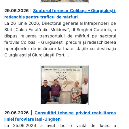
29.06.2026
|
Sectorul feroviar Colibași – Giurgiulești,
redeschis pentru traficul de mărfuri
La 26 iunie 2026, Directorul general al Întreprinderii de
Stat „Calea Ferată din Moldova”, dl Serghei Cotelinic, a
dispus reluarea transportului de mărfuri pe sectorul
feroviar Colibași – Giurgiulești, precum și redeschiderea
operațiunilor de încărcare la toate stațiile cu destinația
Giurgiulești și Giurgiulești-Port....
29.06.2026
|
Consultări tehnice privind reabilitarea
liniei feroviare Iași-Ungheni
La 25.06.2026 a avut loc o vizită de lucru a